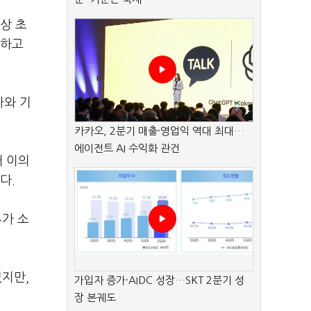
상 초
리하고
차와 기
카카오, 2분기 매출·영업익 역대 최대…
에이전트 AI 수익화 관건
재 이의
다.
추가 소
였지만,
가입자 증가·AIDC 성장…SKT 2분기 성
장 본궤도