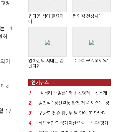
 교체
집다운 집이 필요하
편의점 전성시대
다
는 11
원회
영화관의 시대는 끝
"CD로 구워오세요"
용되거
났다?
인기뉴스
 대해
1
'정청래 책임론' 꺼낸 친명계…친청계
는 추가투표 때리기...
2
김민석 "경선갈등 완전 제로 노력"…정
청래 "반명 공세 사...
월 17
3
구광모-젠슨 황, 두 달 만에 또 만난다…
로봇·AI 등 논...
4
비트코인도 국가자산으로…'보관·평가·
처분' 기준은 ...