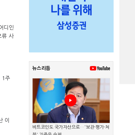
 어디인
오류 사
뉴스리듬
 1주
난 이
비트코인도 국가자산으로…'보관·평가·처
분' 기준은 숙제