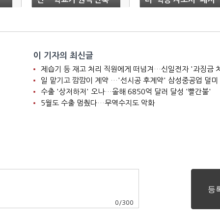
수업 가능
이 기자의 최신글
제습기 등 재고 처리 직원에게 떠넘겨…신일전자 '과징금 
일 맡기고 깜깜이 계약 …'선시공 후계약' 삼성중공업 덜미
수출 '상저하저' 오나…올해 6850억 달러 달성 '빨간불'
5월도 수출 멈췄다…무역수지도 악화
0
/
300