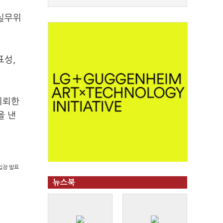
 실무위
표성,
의뢰한
을 낸
입장 발표
뉴스북