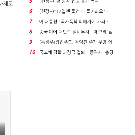
5
(현장+)"팔 생각 접고 호가 높여
심사제도
요"…'덜 똘똘한 한 채' 20...
6
(현장+)"12일엔 물건 다 들어와요"…
빈 매대 채우며 문 연 ...
7
이 대통령 "국가폭력 피해자에 사과…
적극적 조사로 진...
8
중국 이어 대만도 설비투자…메모리 ‘삼
국전쟁’
9
(특징주)윙입푸드, 경영진 주가 부양 의
지에 상한가...
10
국고채 담합 과징금 철퇴…증권사 '충당
금 폭탄' 우려...