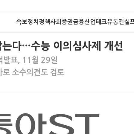
속보
정치
정책
사회
증권
금융
산업
테크
유통
건설
발 막는다…수능 이의심사제 개선
발표, 11월 29일
2차로 소수의견도 검토