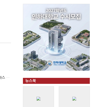
(단독)미스터피자 인수한 티알인베스트, 내홍에 무너진 멜파스 인수전 참여
뉴스북