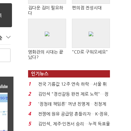
집다운 집이 필요하
편의점 전성시대
다
순
영화관의 시대는 끝
"CD로 구워오세요"
났다?
인기뉴스
1
전국 기름값 12주 연속 하락…서울 휘
발윳값 1909원...
2
김민석 "경선갈등 완전 제로 노력"…정
청래 "반명 공세 사...
3
'정청래 책임론' 꺼낸 친명계…친청계
는 추가투표 때리기...
4
전쟁에 원유 공급망 흔들리자…K-정유,
에너지안보 핵심...
5
김민석, 제주·인천서 승리…누적 득표율