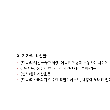
이 기자의 최신글
(단독)나재철 금투협회장, 이복현 원장과 소통하는 사이?
강원랜드, 성수기 효과로 실적 컨센서스 부합-키움
(인사)한화자산운용