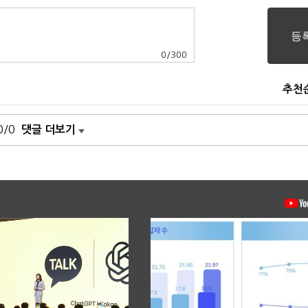
0
/
300
추천
0/0
댓글 더보기