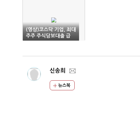
(영상)코스닥 기업, 최대
주주 주식담보대출 급
증…반대매매 주의보
신송희
뉴스북