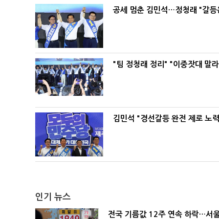
공세 멈춘 김민석…정청래 "갈등
"팀 정청래 정리" "이중잣대 말
김민석 "경선갈등 완전 제로 노력
인기 뉴스
전국 기름값 12주 연속 하락…서울