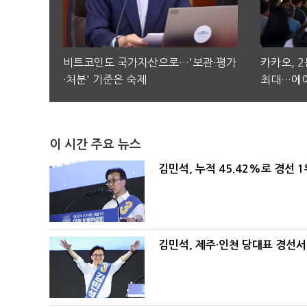
비트코인도 국가자산으로…'보관·평가
카카오, 
·처분' 기준은 숙제
최대…에이
이 시간 주요 뉴스
김민석, 누적 45.42%로 경선 
김민석, 제주·인천 당대표 경선서 '