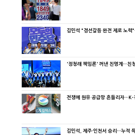
김민석 "경선갈등 완전 제로 노력"
'정청래 책임론' 꺼낸 친명계…친
전쟁에 원유 공급망 흔들리자…K-
김민석, 제주·인천서 승리…누적 득표