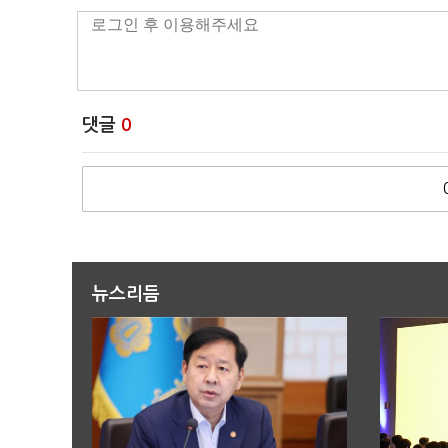
댓글
0
뉴스리듬