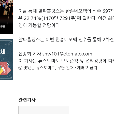
이를 통해 알파홀딩스는 한송네오텍의 신주 697만
은 22.74%(1470만 7291주)에 달한다. 이
영이 가능할 전망이다.
알파홀딩스는 이번 한송네오텍 인수를 통해 2차전
신송희 기자 shw101@etomato.com
이 기사는 뉴스토마토 보도준칙 및 윤리강령에 따
ⓒ 맛있는 뉴스토마토, 무단 전재 - 재배포 금지
관련기사