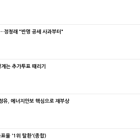
…정청래 "반명 공세 사과부터"
청계는 추가투표 때리기
정유, 에너지안보 핵심으로 재부상
율 '1위 탈환'(종합)