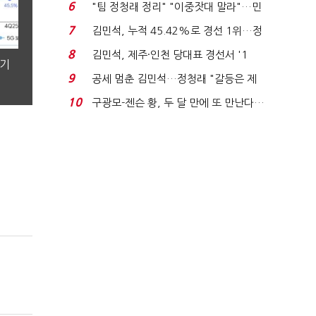
'1위 탈환'(종합)...
6
"팀 정청래 정리" "이중잣대 말라"…민
주 최고위원 계파 다...
7
김민석, 누적 45.42%로 경선 1위…정
청래와 격차 0.86%p(...
8
김민석, 제주·인천 당대표 경선서 '1
분기
위'(1보)...
9
공세 멈춘 김민석…정청래 "갈등은 제
가 수습"
10
구광모-젠슨 황, 두 달 만에 또 만난다…
로봇·AI 등 논...