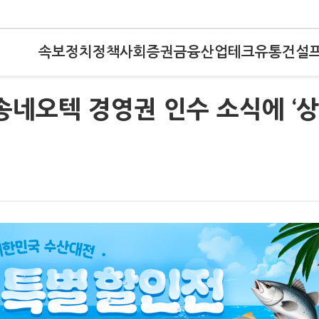
속보
정치
정책
사회
증권
금융
산업
테크
유통
건설
송네오텍 경영권 인수 소식에 ‘