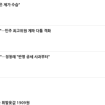
은 제가 수습"
라"…민주 최고위원 계파 다툼 격화
"…정청래 "반명 공세 사과부터"
 휘발윳값 1909원