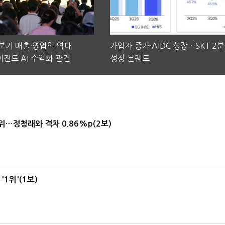
2분기 매출·영업익 역대
가입자 증가·AIDC 성장…SKT 2
전트 AI 수익화 관건
성장 본궤도
1위…정청래와 격차 0.86%p(2보)
1위'(1보)