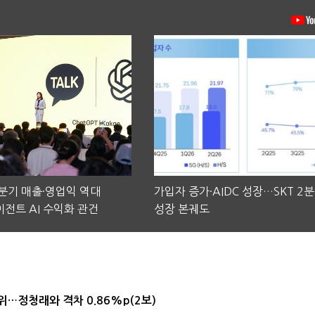
2분기 매출·영업익 역대
가입자 증가·AIDC 성장…SKT 2
전트 AI 수익화 관건
성장 본궤도
1위…정청래와 격차 0.86%p(2보)