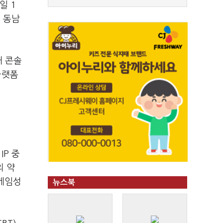
일 1
, 동남
대 콘솔
플랫폼
IP 중
의 약
 게임성
뉴스북