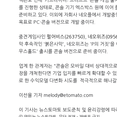
넥슨도 연내 ‘카트라이더: 드리프트’ 콘솔 게임 출
를 진행한 상태로, 콘솔 기기 엑스박스 원에 이어
준비하고 있다. 이외에 자회사 네오플에서 개발중인
목표로 PC·콘솔 버전으로 개발 중이다.
중견게임사인
펄어비스(263750)
,
네오위즈(0956
막 후속작인 '붉은사막', 네오위즈는 'P의 거짓'
우스홀드' 출시를 콘솔 버전으로 준비 중이다.
업계 한 관계자는 "콘솔은 모바일 대비 상대적으로 
장을 개척한다면 기업 입지를 빠르게 확대할 수 있
로 한 수익모델 다변화 시도를 적극적으로 해나갈
이선율 기자 melody@etomato.com
이 기사는 뉴스토마토 보도준칙 및 윤리강령에 따
ⓒ 맛있는 뉴스토마토, 무단 전재 - 재배포 금지