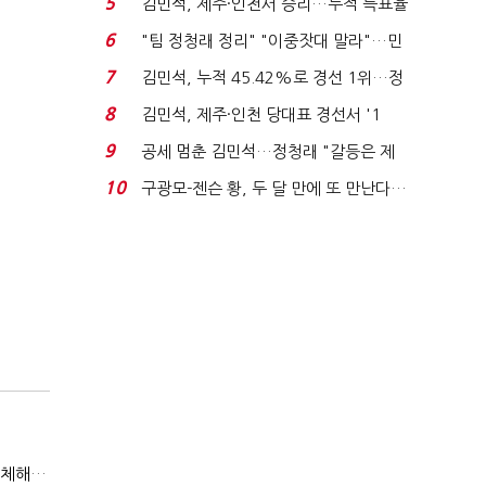
5
김민석, 제주·인천서 승리…누적 득표율
'1위 탈환'(종합)...
6
"팀 정청래 정리" "이중잣대 말라"…민
주 최고위원 계파 다...
7
김민석, 누적 45.42%로 경선 1위…정
청래와 격차 0.86%p(...
8
김민석, 제주·인천 당대표 경선서 '1
위'(1보)...
9
공세 멈춘 김민석…정청래 "갈등은 제
가 수습"
10
구광모-젠슨 황, 두 달 만에 또 만난다…
로봇·AI 등 논...
(인터뷰)위정현 게임학회장 "엔씨, 가족경영 벗어나 세대교체해야"