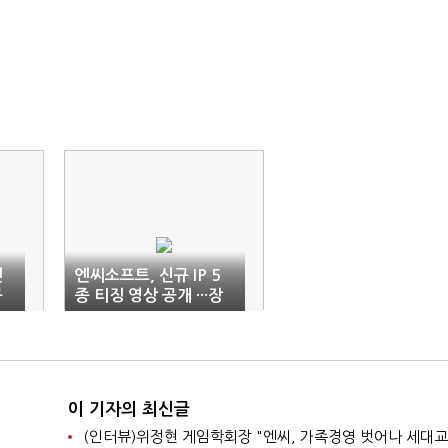
엔
엔씨소프트, 신규 IP 5
구
종 티징 영상 공개 ···장
르·플랫폼 다변화
이 기자의 최신글