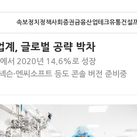
속보
정치
정책
사회
증권
금융
산업
테크
유통
건설
계, 글로벌 공략 박차
에서 2020년 14.6%로 성장
넥슨·엔씨소프트 등도 콘솔 버전 준비중