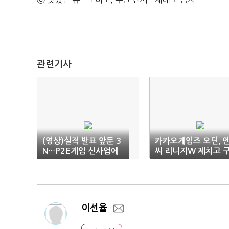
관련기사
(영상)실적 발표 앞둔 3
카카오게임즈 오딘, 
N…P2E게임 신사업에
씨 리니지W 제치고 
쏠리는 눈
글 매출 1위 복귀
이선율