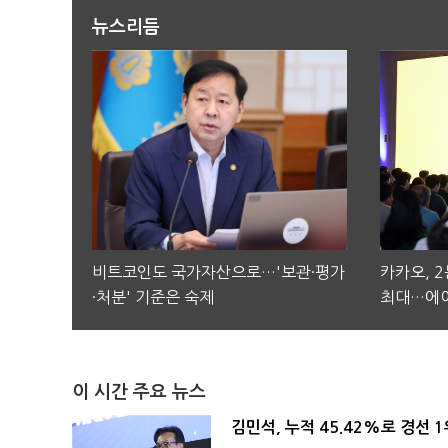
뉴스리듬
비트코인도 국가자산으로…'보관·평가
카카오, 
·처분' 기준은 숙제
최대…에이
이 시간 주요 뉴스
김민석, 누적 45.42%로 경선 