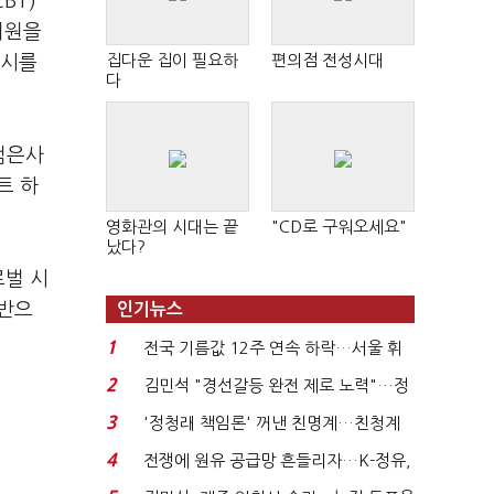
BT)
지원을
집다운 집이 필요하
편의점 전성시대
출시를
다
검은사
트 하
영화관의 시대는 끝
"CD로 구워오세요"
났다?
로벌 시
기반으
인기뉴스
1
전국 기름값 12주 연속 하락…서울 휘
발윳값 1909원...
2
김민석 "경선갈등 완전 제로 노력"…정
청래 "반명 공세 사...
3
'정청래 책임론' 꺼낸 친명계…친청계
는 추가투표 때리기...
4
전쟁에 원유 공급망 흔들리자…K-정유,
에너지안보 핵심...