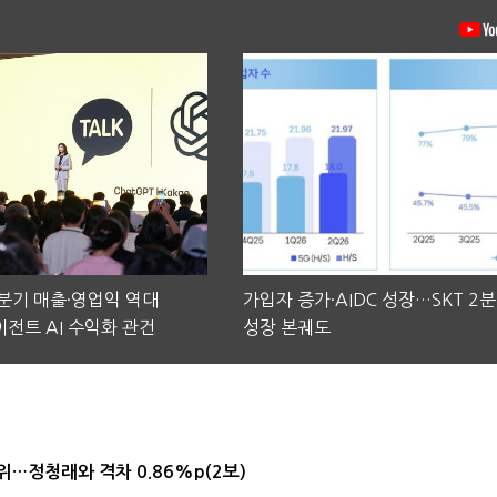
2분기 매출·영업익 역대
가입자 증가·AIDC 성장…SKT 2
전트 AI 수익화 관건
성장 본궤도
1위…정청래와 격차 0.86%p(2보)