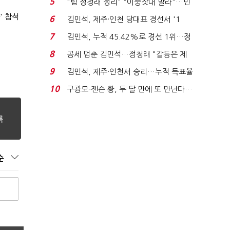
5
"팀 정청래 정리" "이중잣대 말라"…민
주 최고위원 계파 다...
' 참석
6
김민석, 제주·인천 당대표 경선서 '1
위'(1보)...
7
김민석, 누적 45.42%로 경선 1위…정
청래와 격차 0.86%p(...
8
공세 멈춘 김민석…정청래 "갈등은 제
가 수습"
9
김민석, 제주·인천서 승리…누적 득표율
'1위 탈환'(종합)...
10
구광모-젠슨 황, 두 달 만에 또 만난다…
로봇·AI 등 논...
순