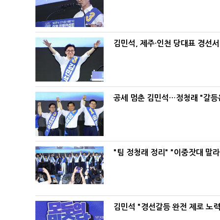
김민석, 제주·인천 당대표 경선서 '
공세 멈춘 김민석…정청래 "갈등
"팀 정청래 정리" "이중잣대 말
김민석 "경선갈등 완전 제로 노력