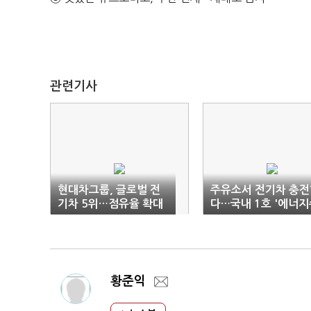
관련기사
현대차그룹, 글로벌 전
주유소서 전기차 충전
기차 5위…점유율 확대
다…국내 1호 '에너지
'보조금'에 달렸다
퍼스테이션' 가동
황준익