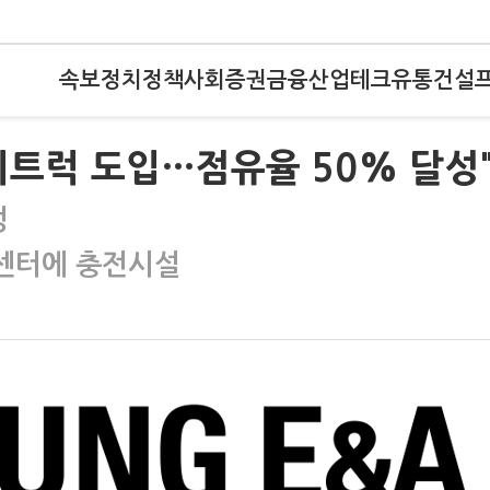
속보
정치
정책
사회
증권
금융
산업
테크
유통
건설
기트럭 도입…점유율 50% 달성
정
스센터에 충전시설