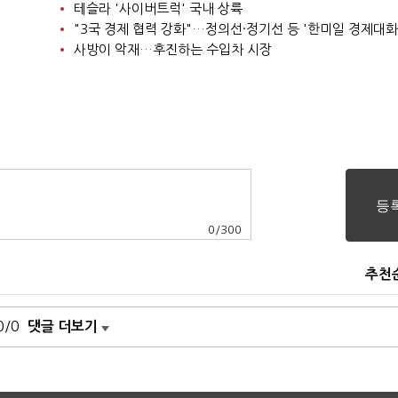
테슬라 '사이버트럭' 국내 상륙
"3국 경제 협력 강화"…정의선·정기선 등 '한미일 경제대화
사방이 악재…후진하는 수입차 시장
0
/
300
추천
0/0
댓글 더보기