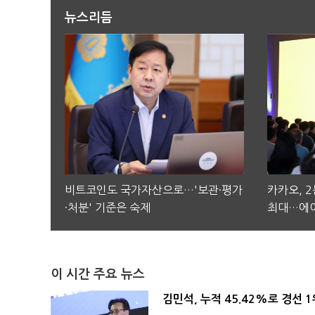
뉴스리듬
비트코인도 국가자산으로…'보관·평가
카카오, 
·처분' 기준은 숙제
최대…에이
이 시간 주요 뉴스
김민석, 누적 45.42%로 경선 