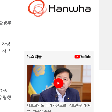
 환경부
 차량
로 하고
뉴스리듬
50%
 수립했
비트코인도 국가자산으로…'보관·평가·처
분' 기준은 숙제