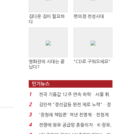
집다운 집이 필요하
편의점 전성시대
다
영화관의 시대는 끝
"CD로 구워오세요"
났다?
인기뉴스
1
전국 기름값 12주 연속 하락…서울 휘
발윳값 1909원...
2
김민석 "경선갈등 완전 제로 노력"…정
청래 "반명 공세 사...
3
'정청래 책임론' 꺼낸 친명계…친청계
는 추가투표 때리기...
4
전쟁에 원유 공급망 흔들리자…K-정유,
에너지안보 핵심...