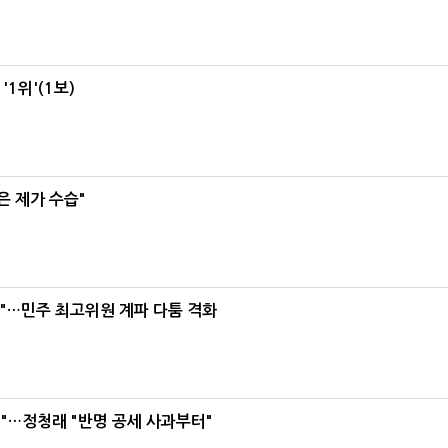
1위'(1보)
은 제가 수습"
라"…민주 최고위원 계파 다툼 격화
"…정청래 "반명 공세 사과부터"