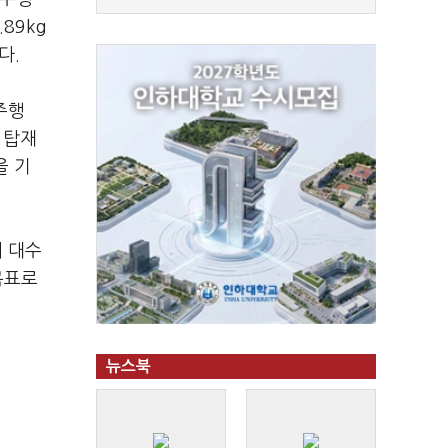
89kg
다.
주행
 탑재
을 기
매 대수
목표로
뉴스북