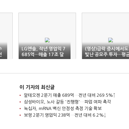
수
LG엔솔, 작년 영업익 7
(영상)급락 증시에서도
선
685억…매출 17조 달
빛난 공모주 투자…평
성(종합)
수익률 64% 달성
이 기자의 최신글
알테오젠 2분기 매출 689억…전년 대비 269.5%↑
삼성바이오, 노사 갈등 '진행형'…파업 여파 촉각
녹십자, mRNA 백신 안정성 측정 기술 확보
보령 2분기 영업익 238억…전년 대비 6.2%↓