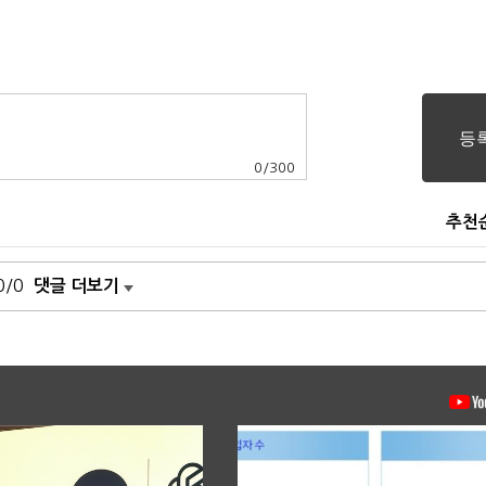
0
/
300
추천
0/0
댓글 더보기