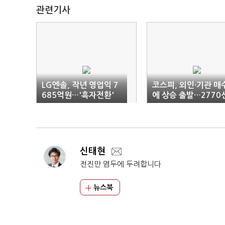
관련기사
LG엔솔, 작년 영업익 7
코스피, 외인·기관 매
685억원…'흑자전환'
에 상승 출발…2770
신태현
전진만 염두에 두려합니다
뉴스북