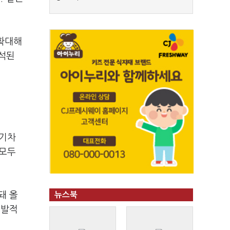
 확대해
분석된
전기차
 모두
돼 올
뉴스북
폭발적