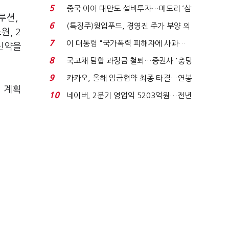
빈 매대 채우며 문 연 ...
5
중국 이어 대만도 설비투자…메모리 ‘삼
루션,
국전쟁’
6
(특징주)윙입푸드, 경영진 주가 부양 의
원, 2
지에 상한가...
7
이 대통령 "국가폭력 피해자에 사과…
 신약을
적극적 조사로 진...
8
국고채 담합 과징금 철퇴…증권사 '충당
금 폭탄' 우려...
9
카카오, 올해 임금협약 최종 타결…연봉
 계획
6.3% 인상·격려...
10
네이버, 2분기 영업익 5203억원…전년
비 0.2% 감소...