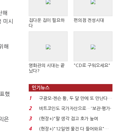
난해
집다운 집이 필요하
편의점 전성시대
국 미시
다
 위해
영화관의 시대는 끝
"CD로 구워오세요"
났다?
인기뉴스
발표했
1
구광모-젠슨 황, 두 달 만에 또 만난다…
로봇·AI 등 논...
2
비트코인도 국가자산으로…'보관·평가·
처분' 기준은 ...
3
(현장+)"팔 생각 접고 호가 높여
이익은
요"…'덜 똘똘한 한 채' 20...
4
(현장+)"12일엔 물건 다 들어와요"…