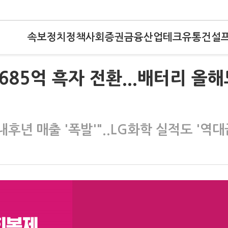
속보
정치
정책
사회
증권
금융
산업
테크
유통
건설
7685억 흑자 전환...배터리 올
후년 매출 '폭발'"..LG화학 실적도 '역대