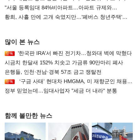
오차 당연"
"서울 등록임대 84%비아파트…아파트 규제와
달리해야"
황희, 사흘 만에 고개 숙였지만…'폐버스 청년주택'
후폭풍
많이 본 뉴스
'한국판 IRA'서 빠진 전기차…청와대 벽에 막혔다
시금치 한달새 152% 치솟고 가금류 90만마리 폐사
은행들, 인천·전남·경북 57조 금고 쟁탈전
‘구금 사태’ 현대차 HMGMA, 미 재향군인 채용
확대로 분위기 반전
정부 믿었는데…임대사업자 "세금 더 내라" 분통
함께 볼만한 뉴스