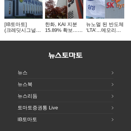
[IB토마토]
한화, KAI 지분
뉴노멀 된 반도체
(크레딧시그널)
15.89% 확보…
‘LTA’…메모리
지엔씨에너지, AI
기업결합심사
3사, 2030년까지
데이터센터 타고
신청 예정
54조 선불 계약
외형 확대
뉴스
뉴스북
뉴스리듬
토마토증권통 Live
IB토마토