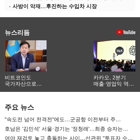
사방이 악재…후진하는 수입차 시장
뉴스리듬
비트코인도
카카오, 2분기
국가자산으로…'
매출·영업익 역대
보관·평가·처분'
최대…에이전트
기준은 숙제
AI 수익화 관건
주요 뉴스
"속도전 넘어 전격전"에도…군공항 이전부터 주
52시간까지 '뇌관'
호남은 '김민석' 서울·경기는 '정청래'…최종 승자는
'안갯속'
여야 재검토 놓고 충돌하는 사이…선관위 "투표자 수