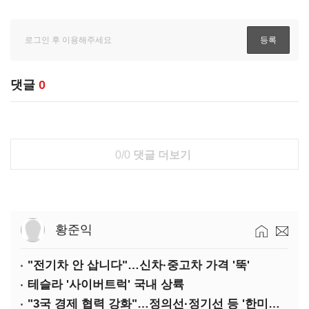
댓글
0
0/0
댓글 더보기
황준익
"전기차 안 삽니다"…신차·중고차 가격 '뚝'
테슬라 '사이버트럭' 국내 상륙
"3국 경제 협력 강화"…정의선·정기선 등 '한미일 경제대화' 참석