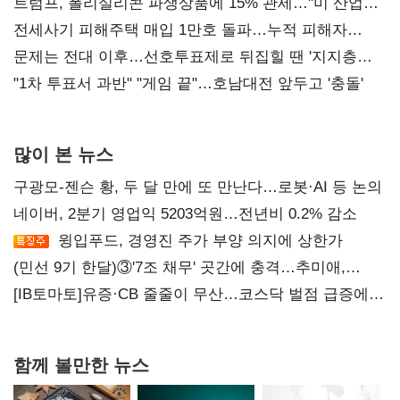
트럼프, 폴리실리콘 파생상품에 15% 관세…"미 산업
재건"
전세사기 피해주택 매입 1만호 돌파…누적 피해자
4만278명
문제는 전대 이후…선호투표제로 뒤집힐 땐 '지지층
불복'
"1차 투표서 과반" "게임 끝"…호남대전 앞두고 '충돌'
많이 본 뉴스
구광모-젠슨 황, 두 달 만에 또 만난다…로봇·AI 등 논의
네이버, 2분기 영업익 5203억원…전년비 0.2% 감소
윙입푸드, 경영진 주가 부양 의지에 상한가
(민선 9기 한달)③'7조 채무' 곳간에 충격…추미애,
20년만에 '비상재정' 선언 승부수
[IB토마토]유증·CB 줄줄이 무산…코스닥 벌점 급증에
상폐 압박
함께 볼만한 뉴스