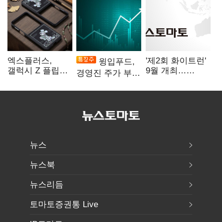
엑스플러스,
'제2회 화이트런'
윙입푸드,
갤럭시 Z 플립8·
9월 개최…
경영진 주가 부양
폴드8 전용
취약계층 소녀
의지에 상한가
액세서리 출시
지원
뉴스
뉴스북
뉴스리듬
토마토증권통 Live