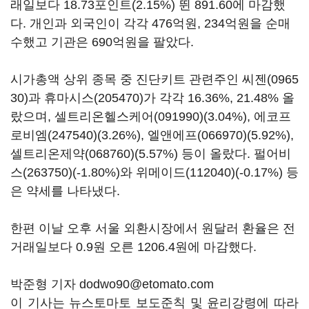
래일보다 18.73포인트(2.15%) 뛴 891.60에 마감했
다. 개인과 외국인이 각각 476억원, 234억원을 순매
수했고 기관은 690억원을 팔았다.
시가총액 상위 종목 중 진단키트 관련주인
씨젠(0965
30)
과
휴마시스(205470)
가 각각 16.36%, 21.48% 올
랐으며,
셀트리온헬스케어(091990)
(3.04%),
에코프
로비엠(247540)
(3.26%),
엘앤에프(066970)
(5.92%),
셀트리온제약(068760)
(5.57%) 등이 올랐다.
펄어비
스(263750)
(-1.80%)와
위메이드(112040)
(-0.17%) 등
은 약세를 나타냈다.
한편 이날 오후 서울 외환시장에서 원달러 환율은 전
거래일보다 0.9원 오른 1206.4원에 마감했다.
박준형 기자 dodwo90@etomato.com
이 기사는 뉴스토마토 보도준칙 및 윤리강령에 따라