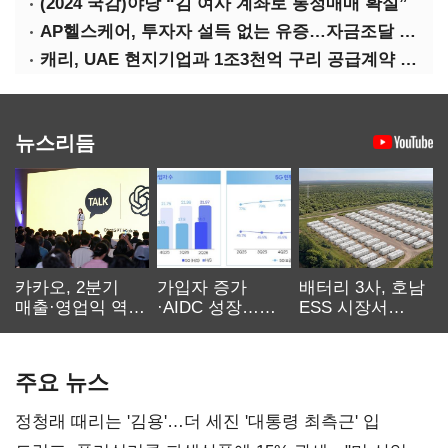
(2024 국감)야당 “김 여사 계좌로 통정매매 확실”
AP헬스케어, 투자자 설득 없는 유증…자금조달 ‘빨간불’
캐리, UAE 현지기업과 1조3천억 구리 공급계약 체결
뉴스리듬
카카오, 2분기
가입자 증가
배터리 3사, 호남
매출·영업익 역대
·AIDC 성장…
ESS 시장서
최대…에이전트
SKT 2분기 성장
‘격돌’
AI 수익화 관건
본궤도
주요 뉴스
정청래 때리는 '김용'…더 세진 '대통령 최측근' 입