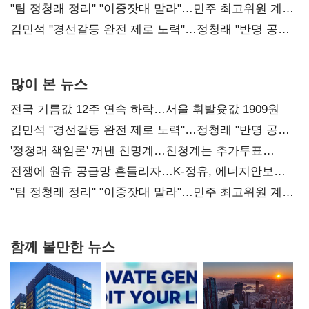
"팀 정청래 정리" "이중잣대 말라"…민주 최고위원 계파
다툼 격화
김민석 "경선갈등 완전 제로 노력"…정청래 "반명 공세
사과부터"
많이 본 뉴스
전국 기름값 12주 연속 하락…서울 휘발윳값 1909원
김민석 "경선갈등 완전 제로 노력"…정청래 "반명 공세
사과부터"
'정청래 책임론' 꺼낸 친명계…친청계는 추가투표
때리기
전쟁에 원유 공급망 흔들리자…K-정유, 에너지안보
핵심으로 재부상
"팀 정청래 정리" "이중잣대 말라"…민주 최고위원 계파
다툼 격화
함께 볼만한 뉴스