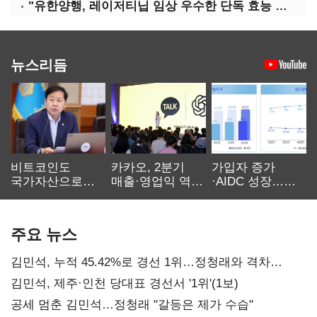
"유한양행, 레이저티닙 임상 우수한 단독 효능 입증"-대신
뉴스리듬
비트코인도
카카오, 2분기
가입자 증가
국가자산으로…'
매출·영업익 역대
·AIDC 성장…
보관·평가·처분'
최대…에이전트
SKT 2분기 성장
기준은 숙제
AI 수익화 관건
본궤도
주요 뉴스
김민석, 누적 45.42%로 경선 1위…정청래와 격차
0.86%p(2보)
김민석, 제주·인천 당대표 경선서 '1위'(1보)
공세 멈춘 김민석…정청래 "갈등은 제가 수습"