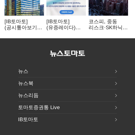
[IB토마토]
[IB토마토]
코스피, 중동
(공시톺아보기)
(유증레이다)
리스크·SK하닉
수주 공시, 왜
툴젠, 조달액
5% 급락에
바로 매출로
3분의 1 토막…
뒷걸음
잡히지 않을까
특허소송
비용부터 챙긴다
뉴스
뉴스북
뉴스리듬
토마토증권통 Live
IB토마토