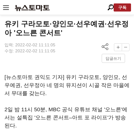
구독
유키 구라모토·양인모·선우예권·선우정
아 '오느른 콘서트'
입력: 2022-02-02 11:11:05
수정: 2022-02-02 11:11:05
답글쓰기
[뉴스토마토 권익도 기자] 유키 구라모토, 양인모, 선
우예권, 선우정아 네 명의 뮤지션이 시골 작은 마을에
서 무대를 갖는다.
2일 밤 11시 50분, MBC 공식 유튜브 채널 '오느른'에
서는 설특집 '오느른 콘서트–아트 포 라이프'가 방송
된다.