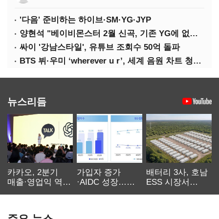
'다음' 준비하는 하이브·SM·YG·JYP
양현석 "베이비몬스터 2월 신곡, 기존 YG에 없던 노래"
싸이 '강남스타일', 유튜브 조회수 50억 돌파
BTS 뷔·우미 ‘wherever u r’, 세계 음원 차트 청신호
뉴스리듬
카카오, 2분기
가입자 증가
배터리 3사, 호남
매출·영업익 역대
·AIDC 성장…
ESS 시장서
최대…에이전트
SKT 2분기 성장
‘격돌’
AI 수익화 관건
본궤도
주요 뉴스