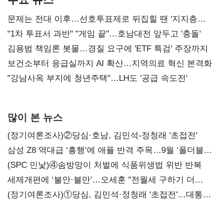
문제는 전대 이후…선호투표제로 뒤집힐 땐 '지지층
불복'
"1차 투표서 과반" "게임 끝"…호남대전 앞두고 '충돌'
김용범 책임론 봇물…경질 요구에 'ETF 특검' 주장까지
보건소부터 응급실까지 AI 확산…지역의료 혁신 본격화
"강남사옥 부지에 청년주택"…LH도 '공급 속도전'
많이 본 뉴스
(정기여론조사)②당심·호남, 김민석-정청래 '초접전'
삼성 Z8 역대급 ‘흥행’에 애플 반격 주목…9월 ‘폴더블
대전’
(SPC 민낯)④솜방망이 처벌에 식품위생법 위반 반복
세제개편에 ‘불안·불만’…오세훈 "전월세 구하기 더
힘들어질 것"
(정기여론조사)①당심, 김민석·정청래 '초접전'…대통령
지지도 '50% 아래로'(종합)