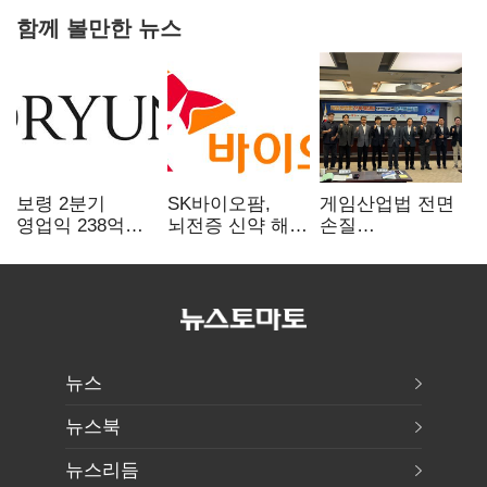
함께 볼만한 뉴스
보령 2분기
SK바이오팜,
게임산업법 전면
영업익 238억…
뇌전증 신약 해외
손질
전년 대비 6.2%↓
흥행 발판…
공감대…"낡은
차세대 신약 개발
규제 걷고
속도
안전장치 촘촘히
해야"
뉴스
뉴스북
뉴스리듬