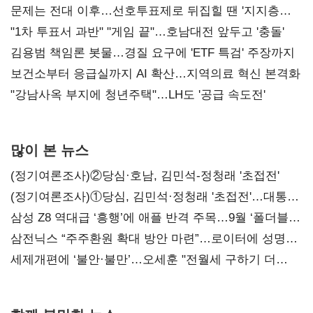
문제는 전대 이후…선호투표제로 뒤집힐 땐 '지지층
불복'
"1차 투표서 과반" "게임 끝"…호남대전 앞두고 '충돌'
김용범 책임론 봇물…경질 요구에 'ETF 특검' 주장까지
보건소부터 응급실까지 AI 확산…지역의료 혁신 본격화
"강남사옥 부지에 청년주택"…LH도 '공급 속도전'
많이 본 뉴스
(정기여론조사)②당심·호남, 김민석-정청래 '초접전'
(정기여론조사)①당심, 김민석·정청래 '초접전'…대통령
지지도 '50% 아래로'(종합)
삼성 Z8 역대급 ‘흥행’에 애플 반격 주목…9월 ‘폴더블
대전’
삼전닉스 “주주환원 확대 방안 마련”…로이터에 성명
보내
세제개편에 ‘불안·불만’…오세훈 "전월세 구하기 더
힘들어질 것"