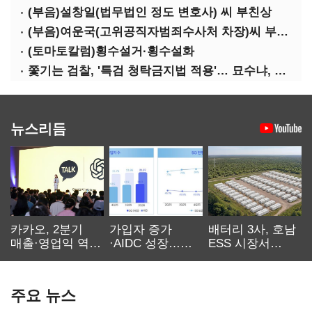
(부음)설창일(법무법인 정도 변호사) 씨 부친상
(부음)여운국(고위공직자범죄수사처 차장)씨 부친상
(토마토칼럼)횡수설거·횡수설화
쫓기는 검찰, '특검 청탁금지법 적용'… 묘수냐, 무리수냐
뉴스리듬
카카오, 2분기
가입자 증가
배터리 3사, 호남
매출·영업익 역대
·AIDC 성장…
ESS 시장서
최대…에이전트
SKT 2분기 성장
‘격돌’
AI 수익화 관건
본궤도
주요 뉴스