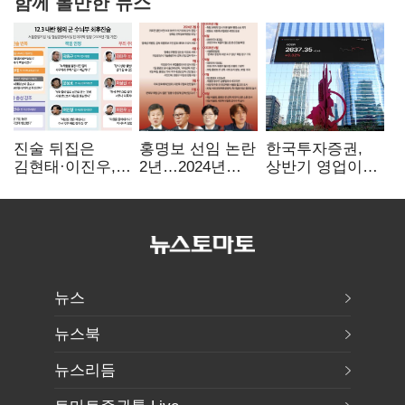
함께 볼만한 뉴스
진술 뒤집은
홍명보 선임 논란
한국투자증권,
김현태·이진우,
2년…2024년
상반기 영업이익
박안수는 "국가에
파동부터 소환·
2조1701억 원…
헌신"…법정서
압색까지
전년비 89.1%↑
드러난 군
수뇌부의 민낯
뉴스
뉴스북
뉴스리듬