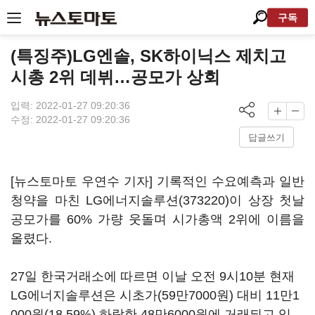
구독
(특징주)LG엔솔, SK하이닉스 제치고
시총 2위 데뷔…공모가 상회
입력: 2022-01-27 09:20:36
수정: 2022-01-27 09:20:36
답글쓰기
[뉴스토마토 우연수 기자] 기록적인 수요예측과 일반
청약을 마친
LG에너지솔루션(373220)
이 상장 첫날
공모가를 60% 가량 웃돌며 시가총액 2위에 이름을
올렸다.
27일 한국거래소에 따르면 이날 오전 9시10분 현재
LG에너지솔루션은 시초가(59만7000원) 대비 11만1
000원(18.59%) 하락한 48만6000원에 거래되고 있