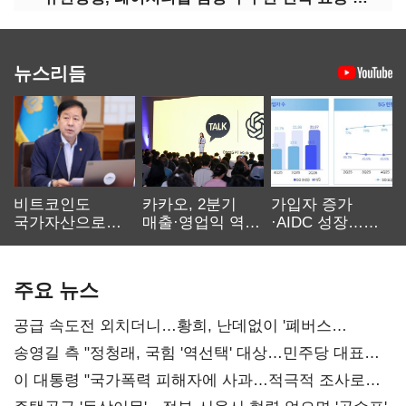
뉴스리듬
비트코인도
카카오, 2분기
가입자 증가
국가자산으로…'
매출·영업익 역대
·AIDC 성장…
보관·평가·처분'
최대…에이전트
SKT 2분기 성장
기준은 숙제
AI 수익화 관건
본궤도
주요 뉴스
공급 속도전 외치더니…황희, 난데없이 '폐버스
리모델링' 제안
송영길 측 "정청래, 국힘 '역선택' 대상…민주당 대표로
총선 지휘 못해"
이 대통령 "국가폭력 피해자에 사과…적극적 조사로