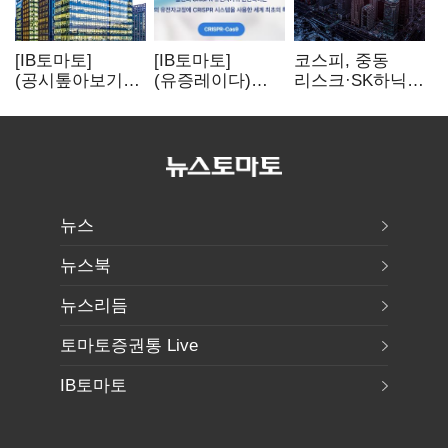
[IB토마토]
[IB토마토]
코스피, 중동
(공시톺아보기)
(유증레이다)
리스크·SK하닉
수주 공시, 왜
툴젠, 조달액
5% 급락에
바로 매출로
3분의 1 토막…
뒷걸음
잡히지 않을까
특허소송
비용부터 챙긴다
뉴스
뉴스북
뉴스리듬
토마토증권통 Live
IB토마토