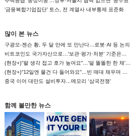
진실 밝혀야"
주택공급 '동상이몽'…정부·서울시 협력 없으면 '공수표'
'금융복합기업집단' 토스, 전 계열사 내부통제 표준화
많이 본 뉴스
구광모-젠슨 황, 두 달 만에 또 만난다…로봇·AI 등 논의
비트코인도 국가자산으로…'보관·평가·처분' 기준은
숙제
(현장+)"팔 생각 접고 호가 높여요"…'덜 똘똘한 한 채'
20억 키맞추기
(현장+)"12일엔 물건 다 들어와요"…빈 매대 채우며 문
연 홈플러스
중국 이어 대만도 설비투자…메모리 ‘삼국전쟁’
함께 볼만한 뉴스