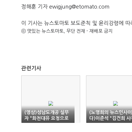
정해훈 기자 ewigjung@etomato.com
이 기사는 뉴스토마토 보도준칙 및 윤리강령에 따
ⓒ 맛있는 뉴스토마토, 무단 전재 - 재배포 금지
관련기사
(영상)성남도개공 실무
(노영희의 뉴스인사이
자 "화천대유 요청으로
다)이준석 "김건희 사
1공단 사업서 제외"
통화, '김지은 2차 가
성립 안 돼"