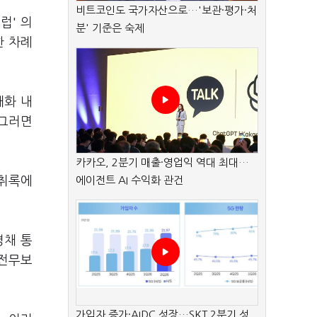
비트코인도 국가자산으로…'보관·평가·처
럽' 의
분' 기준은 숙제
한 차례
대화 내
 그러면
카카오, 2분기 매출·영업익 역대 최대…
녹취록에
에이전트 AI 수익화 관건
병채 통
 전무보
가입자 증가·AIDC 성장…SKT 2분기 성