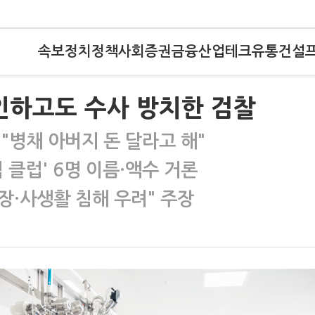
속보
정치
정책
사회
증권
금융
산업
테크
유통
건설
인하고도 수사 방치한 검찰
"병채 아버지 돈 달라고 해"
억 클럽' 6명 이름·액수 거론
지장·사생활 침해 우려" 주장