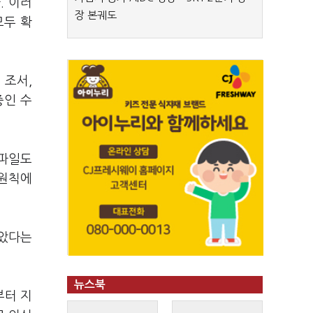
. 이러
장 본궤도
모두 확
 조서,
중인 수
음파일도
 원칙에
막았다는
뉴스북
부터 지