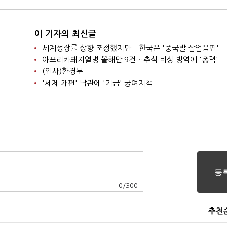
이 기자의 최신글
세계성장률 상향 조정했지만…한국은 '중국발 살얼음판'
아프리카돼지열병 올해만 9건…추석 비상 방역에 '총력'
(인사)환경부
'세제 개편' 낙관에 '기금' 궁여지책
0
/
300
추천