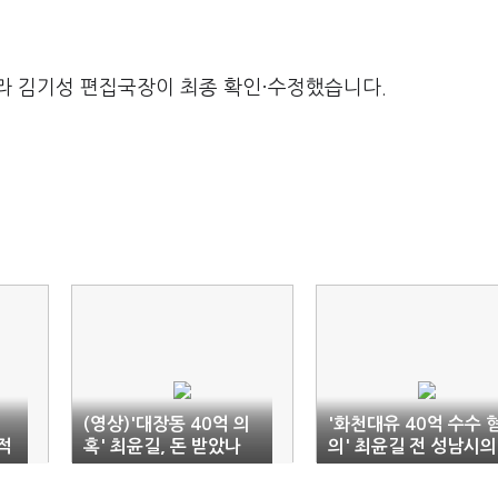
라 김기성 편집국장이 최종 확인·수정했습니다.
(영상)'대장동 40억 의
'화천대유 40억 수수 
적
혹' 최윤길, 돈 받았나
의' 최윤길 전 성남시의
해'
묻자 "죄송해요"
회 의장 구속