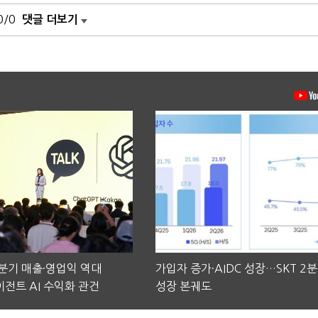
0/0
댓글 더보기
2분기 매출·영업익 역대
가입자 증가·AIDC 성장…SKT 2
전트 AI 수익화 관건
성장 본궤도