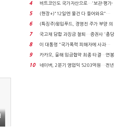
요"…'덜 똘똘한 한 채' 20...
4
비트코인도 국가자산으로…'보관·평가·
처분' 기준은 ...
5
(현장+)"12일엔 물건 다 들어와요"…
빈 매대 채우며 문 연 ...
6
(특징주)윙입푸드, 경영진 주가 부양 의
지에 상한가...
7
국고채 담합 과징금 철퇴…증권사 '충당
금 폭탄' 우려...
8
이 대통령 "국가폭력 피해자에 사과…
적극적 조사로 진...
9
카카오, 올해 임금협약 최종 타결…연봉
6.3% 인상·격려...
10
네이버, 2분기 영업익 5203억원…전년
비 0.2% 감소...
혐