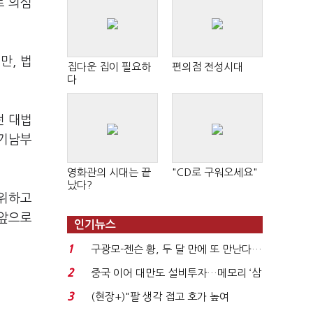
로 의심
만, 법
집다운 집이 필요하
편의점 전성시대
다
전 대법
경기남부
영화관의 시대는 끝
"CD로 구워오세요"
났다?
범위하고
"앞으로
인기뉴스
1
구광모-젠슨 황, 두 달 만에 또 만난다…
로봇·AI 등 논...
2
중국 이어 대만도 설비투자…메모리 ‘삼
국전쟁’
3
(현장+)"팔 생각 접고 호가 높여