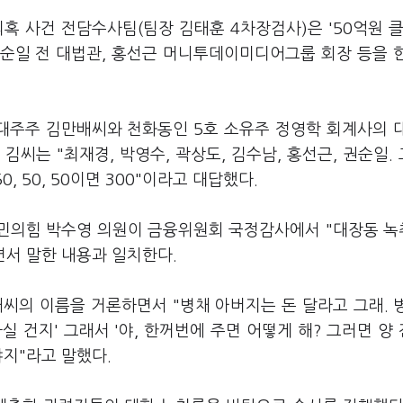
혹 사건 전담수사팀(팀장 김태훈 4차장검사)은 '50억원 클
권순일 전 대법관, 홍선근 머니투데이미디어그룹 회장 등을 
대주주 김만배씨와 천화동인 5호 소유주 정영학 회계사의 
씨는 "최재경, 박영수, 곽상도, 김수남, 홍선근, 권순일.
50, 50, 50이면 300"이라고 대답했다.
국민의힘 박수영 의원이 금융위원회 국정감사에서 "대장동 
면서 말한 내용과 일치한다.
씨의 이름을 거론하면서 "병채 아버지는 돈 달라고 그래. 
실 건지' 그래서 '야, 한꺼번에 주면 어떻게 해? 그러면 양
야지"라고 말했다.