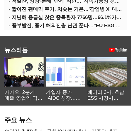
저출산, 성장·분배 '난제' 직면…"지속가능성 경고등"
짧아진 팬데믹 주기, 치솟는 기온…'감염병 X' 대비해야
지난해 응급실 찾은 중독환자 7766명…66.1%가 '의도적 중독'
중부발전, 중기 해외진출 난관 푼다…"EU ESG 실사 공동 대응"
뉴스리듬
카카오, 2분기
가입자 증가
배터리 3사, 호남
매출·영업익 역대
·AIDC 성장…
ESS 시장서
최대…에이전트
SKT 2분기 성장
‘격돌’
AI 수익화 관건
본궤도
주요 뉴스