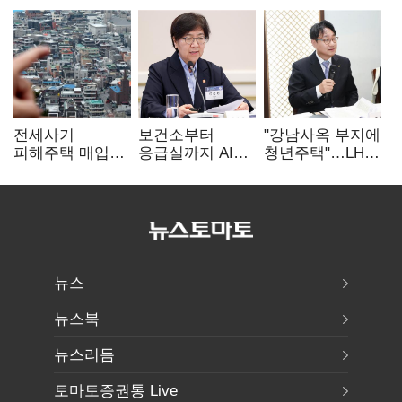
전세사기
보건소부터
"강남사옥 부지에
피해주택 매입
응급실까지 AI
청년주택"…LH도
1만호 돌파…
확산…지역의료
'공급 속도전'
누적 피해자
혁신 본격화
4만278명
뉴스
뉴스북
뉴스리듬
토마토증권통 Live