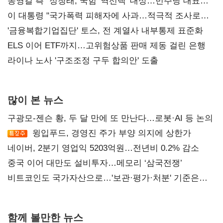
송영길 측 "정청래, 국힘 '역선택' 대상…민주당 대표로
총선 지휘 못해"
이 대통령 "국가폭력 피해자에 사과…적극적 조사로
진실 밝혀야"
'금융복합기업집단' 토스, 전 계열사 내부통제 표준화
ELS 이어 ETF까지…고위험상품 판매 제동 걸린 은행
라이나 노사 '구조조정 구두 합의안' 도출
많이 본 뉴스
구광모-젠슨 황, 두 달 만에 또 만난다…로봇·AI 등 논의
윙입푸드, 경영진 주가 부양 의지에 상한가
네이버, 2분기 영업익 5203억원…전년비 0.2% 감소
중국 이어 대만도 설비투자…메모리 ‘삼국전쟁’
비트코인도 국가자산으로…'보관·평가·처분' 기준은
숙제
함께 볼만한 뉴스