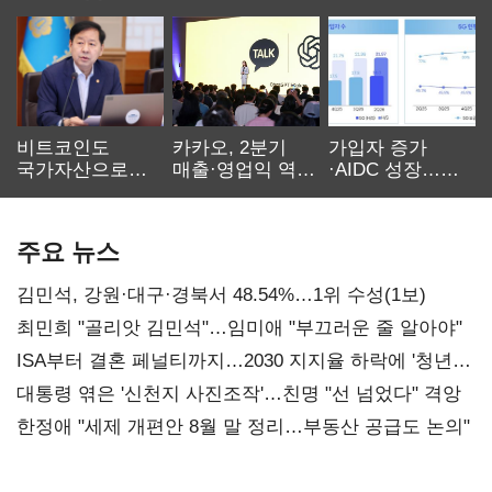
비트코인도
카카오, 2분기
가입자 증가
국가자산으로…'
매출·영업익 역대
·AIDC 성장…
보관·평가·처분'
최대…에이전트
SKT 2분기 성장
기준은 숙제
AI 수익화 관건
본궤도
주요 뉴스
김민석, 강원·대구·경북서 48.54%…1위 수성(1보)
최민희 "골리앗 김민석"…임미애 "부끄러운 줄 알아야"
ISA부터 결혼 페널티까지…2030 지지율 하락에 '청년
챙기기'
대통령 엮은 '신천지 사진조작'…친명 "선 넘었다" 격앙
한정애 "세제 개편안 8월 말 정리…부동산 공급도 논의"