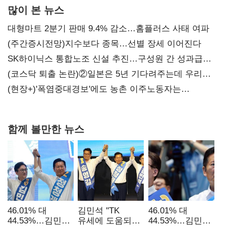
많이 본 뉴스
대형마트 2분기 판매 9.4% 감소…홈플러스 사태 여파
(주간증시전망)지수보다 종목…선별 장세 이어진다
SK하이닉스 통합노조 신설 추진…구성원 간 성과급
불만 확산
(코스닥 퇴출 논란)②일본은 5년 기다려주는데 우리는
당장 퇴출?…시간만으론 부족한 코스닥 구하기
(현장+)'폭염중대경보'에도 농촌 이주노동자는
강행군…'야외작업 중지' 권고도 무시
함께 볼만한 뉴스
46.01% 대
김민석 "TK
46.01% 대
44.53%…김민석·
유세에 도움되는
44.53%…김민석·