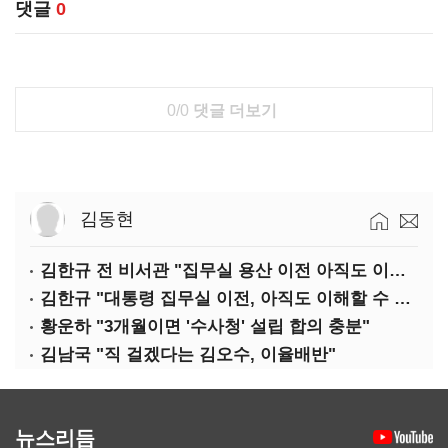
댓글
0
0/0
댓글 더보기
김동현
김한규 전 비서관 "집무실 용산 이전 아직도 이해 못 해…독단 우려"
김한규 "대통령 집무실 이전, 아직도 이해할 수 없는 결정"
황운하 "3개월이면 '수사청' 설립 합의 충분"
김남국 "직 걸겠다는 김오수, 이율배반"
뉴스리듬