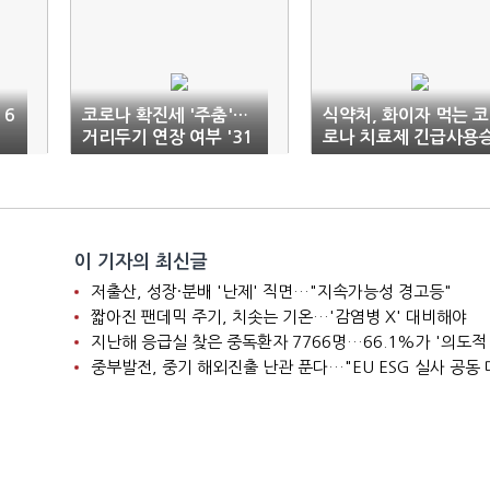
 6
코로나 확진세 '주춤'…
식약처, 화이자 먹는 코
거리두기 연장 여부 '31
로나 치료제 긴급사용
일 발표'
인
이 기자의 최신글
저출산, 성장·분배 '난제' 직면…"지속가능성 경고등"
짧아진 팬데믹 주기, 치솟는 기온…'감염병 X' 대비해야
지난해 응급실 찾은 중독환자 7766명…66.1%가 '의도적
중부발전, 중기 해외진출 난관 푼다…"EU ESG 실사 공동 