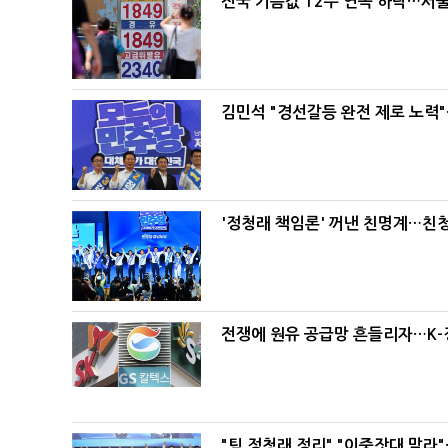
전국 기름값 12주 연속 하락…서울
김민석 "경선갈등 완전 제로 노력"
'정청래 책임론' 꺼낸 친명계…친
전쟁에 원유 공급망 흔들리자…K-
"팀 정청래 정리" "이중잣대 말라