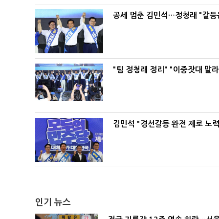
공세 멈춘 김민석…정청래 "갈등
"팀 정청래 정리" "이중잣대 말
김민석 "경선갈등 완전 제로 노력
인기 뉴스