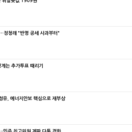
 휘발윳값 1909원
…정청래 "반명 공세 사과부터"
청계는 추가투표 때리기
정유, 에너지안보 핵심으로 재부상
"…민주 최고위원 계파 다툼 격화