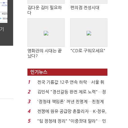
집다운 집이 필요하
편의점 전성시대
다
분기
영화관의 시대는 끝
"CD로 구워오세요"
났다?
인기뉴스
1
전국 기름값 12주 연속 하락…서울 휘
발윳값 1909원...
2
김민석 "경선갈등 완전 제로 노력"…정
청래 "반명 공세 사...
3
'정청래 책임론' 꺼낸 친명계…친청계
는 추가투표 때리기...
4
전쟁에 원유 공급망 흔들리자…K-정유,
에너지안보 핵심...
5
"팀 정청래 정리" "이중잣대 말라"…민