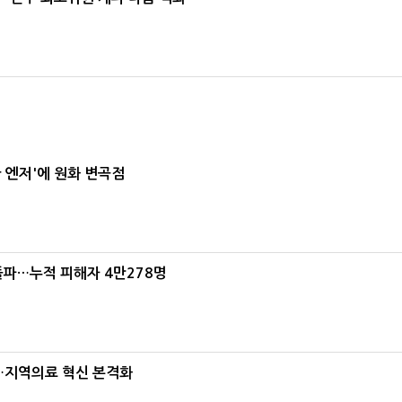
급 엔저'에 원화 변곡점
돌파…누적 피해자 4만278명
…지역의료 혁신 본격화