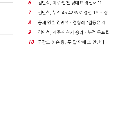
주 최고위원 계파 다...
6
김민석, 제주·인천 당대표 경선서 '1
위'(1보)...
7
김민석, 누적 45.42%로 경선 1위…정
청래와 격차 0.86%p(...
8
공세 멈춘 김민석…정청래 "갈등은 제
가 수습"
9
김민석, 제주·인천서 승리…누적 득표율
'1위 탈환'(종합)...
10
구광모-젠슨 황, 두 달 만에 또 만난다…
로봇·AI 등 논...