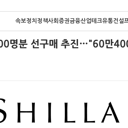
속보
정치
정책
사회
증권
금융
산업
테크
유통
건설
000명분 선구매 추진…"60만40