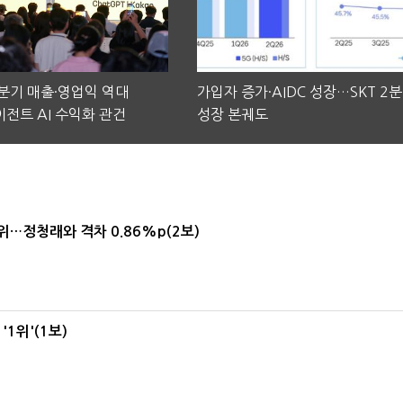
2분기 매출·영업익 역대
가입자 증가·AIDC 성장…SKT 2
전트 AI 수익화 관건
성장 본궤도
1위…정청래와 격차 0.86%p(2보)
1위'(1보)