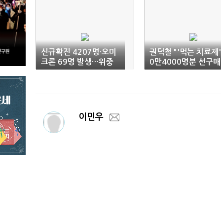
신규확진 4207명·오미
권덕철 "'먹는 치료제'
크론 69명 발생…위중
0만4000명분 선구매
증 1078명(종합)
계약"
이민우