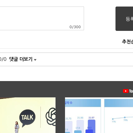
0
/
300
추천
0/0
댓글 더보기