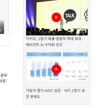
승
카카오, 2분기 매출·영업익 역대 최대…
에이전트 AI 수익화 관건
 중독'
대응"
가입자 증가·AIDC 성장…SKT 2분기 성
장 본궤도