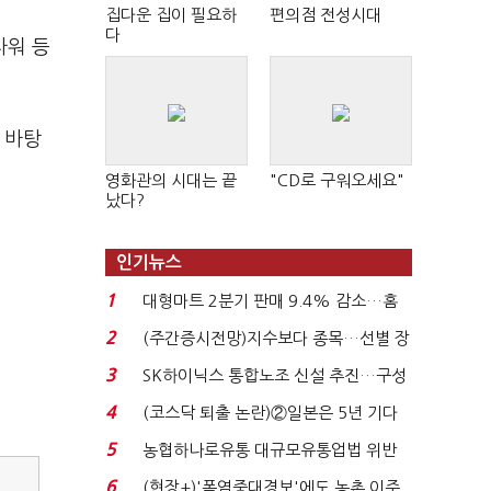
집다운 집이 필요하
편의점 전성시대
다
타워 등
 바탕
영화관의 시대는 끝
"CD로 구워오세요"
났다?
인기뉴스
1
대형마트 2분기 판매 9.4% 감소…홈
플러스 사태 여파...
2
(주간증시전망)지수보다 종목…선별 장
세 이어진다...
3
SK하이닉스 통합노조 신설 추진…구성
원 간 성과급 불...
4
(코스닥 퇴출 논란)②일본은 5년 기다
려주는데 우리는 ...
5
농협하나로유통 대규모유통업법 위반
적발…공정위, 과...
6
(현장+)'폭염중대경보'에도 농촌 이주