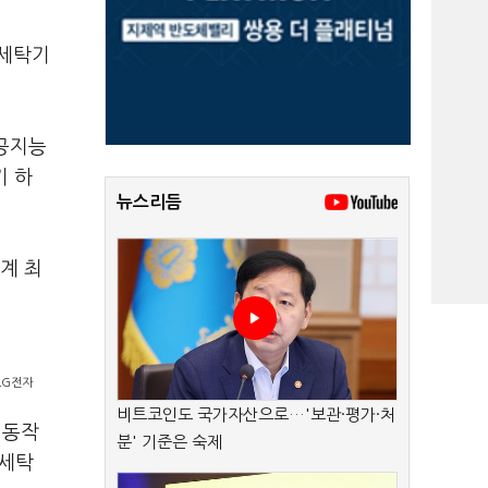
 세탁기
인공지능
기 하
뉴스리듬
계 최
/LG전자
비트코인도 국가자산으로…'보관·평가·처
 동작
분' 기준은 숙제
 세탁