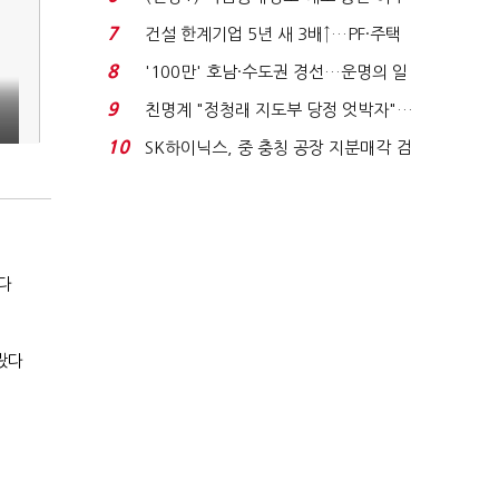
노동자는 강행군…'야...
7
건설 한계기업 5년 새 3배↑…PF·주택
침체에 재무 ...
8
'100만' 호남·수도권 경선…운명의 일
주일
성
9
친명계 "정청래 지도부 당정 엇박자"…
친청계 "신천지 오...
10
SK하이닉스, 중 충칭 공장 지분매각 검
토?…“확정된 바...
다
봤다