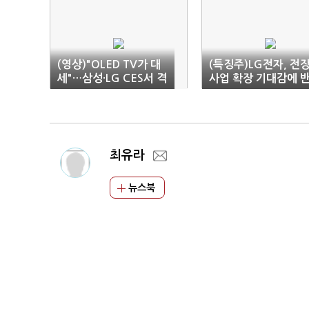
(영상)"OLED TV가 대
(특징주)LG전자, 전
세"…삼성·LG CES서 격
사업 확장 기대감에 
돌
등
최유라
뉴스북