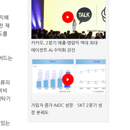
감지해
한 재
도를
카카오, 2분기 매출·영업익 역대 최대…
에이전트 AI 수익화 관건
줄어드는
의류의
비비
세탁기
가입자 증가·AIDC 성장…SKT 2분기 성
장 본궤도
 있는