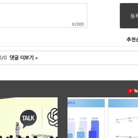
0
/
300
추천
0/0
댓글 더보기