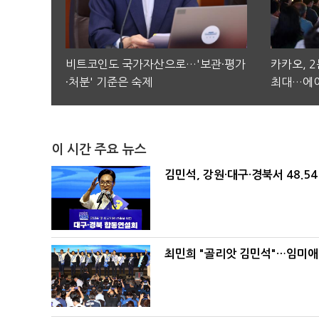
비트코인도 국가자산으로…'보관·평가
카카오, 
·처분' 기준은 숙제
최대…에이
이 시간 주요 뉴스
김민석, 강원·대구·경북서 48.5
최민희 "골리앗 김민석"…임미애