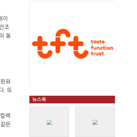
베이
 건조
의 동
트윈워
다. 또
뉴스북
제컬렉
 같은