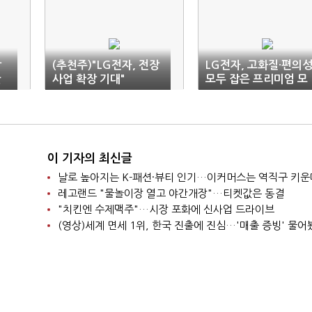
장
(추천주)"LG전자, 전장
LG전자, 고화질·편의
반
사업 확장 기대"
모두 잡은 프리미엄 모
니터 공개
이 기자의 최신글
날로 높아지는 K-패션·뷰티 인기…이커머스는 역직구 키운
레고랜드 "물놀이장 열고 야간개장"…티켓값은 동결
"치킨엔 수제맥주"…시장 포화에 신사업 드라이브
(영상)세계 면세 1위, 한국 진출에 진심…'매출 증빙' 물어