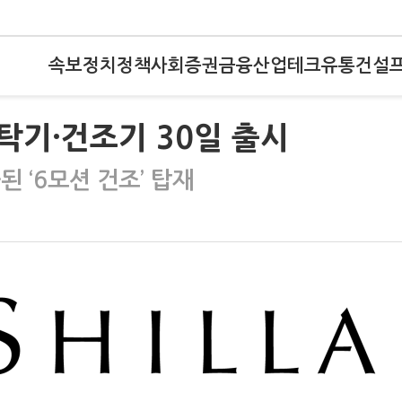
속보
정치
정책
사회
증권
금융
산업
테크
유통
건설
세탁기·건조기 30일 출시
 ‘6모션 건조’ 탑재