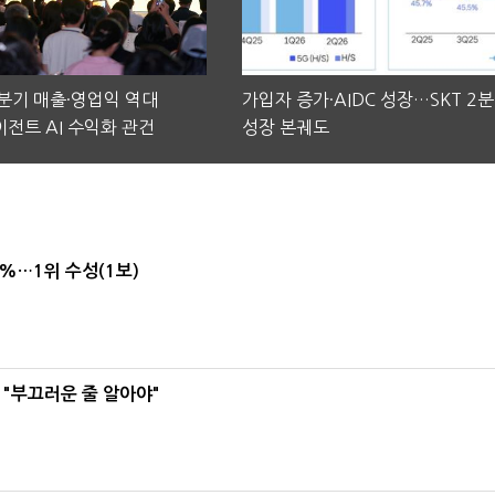
2분기 매출·영업익 역대
가입자 증가·AIDC 성장…SKT 2
전트 AI 수익화 관건
성장 본궤도
4%…1위 수성(1보)
 "부끄러운 줄 알아야"