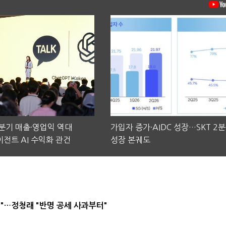
2분기 매출·영업익 역대
가입자 증가·AIDC 성장…SKT 2
전트 AI 수익화 관건
성장 본궤도
"…정청래 "반명 공세 사과부터"