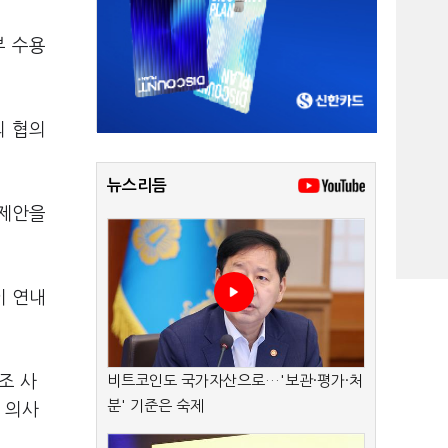
부 수용
의 협의
뉴스리듬
 제안을
이 연내
조 사
비트코인도 국가자산으로…'보관·평가·처
분' 기준은 숙제
 의사