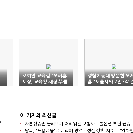
’
조희연 교육감 "오세훈
경찰기동대 방문한 오
시장, 교육청 재정 부풀
훈 "서울시와 2인3각 
리지 마라"
계 유지하자"
이 기자의 최신글
윤
자본성증권 돌려막기 어려워진 보험사…콜옵션 부담 급증
당국, '포용금융' 저금리에 방점…성실 상환 차주는 '역차별