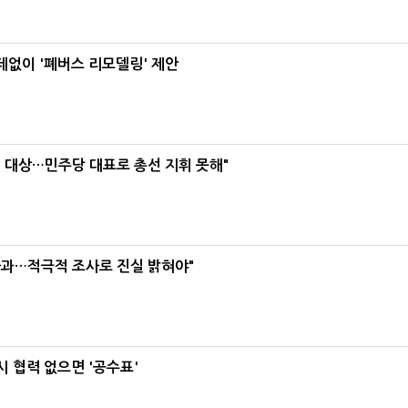
데없이 '폐버스 리모델링' 제안
택' 대상…민주당 대표로 총선 지휘 못해"
사과…적극적 조사로 진실 밝혀야"
 협력 없으면 '공수표'