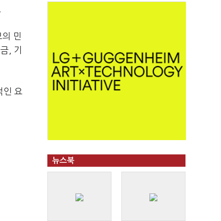
.
모의 민
금, 기
적인 요
뉴스북