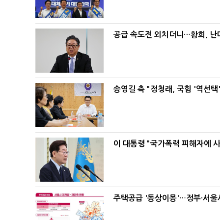
공급 속도전 외치더니…황희, 난
송영길 측 "정청래, 국힘 '역선
이 대통령 "국가폭력 피해자에 
주택공급 '동상이몽'…정부·서울시