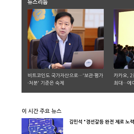
뉴스리듬
비트코인도 국가자산으로…'보관·평가
카카오, 
·처분' 기준은 숙제
최대…에이
이 시간 주요 뉴스
김민석 "경선갈등 완전 제로 노력