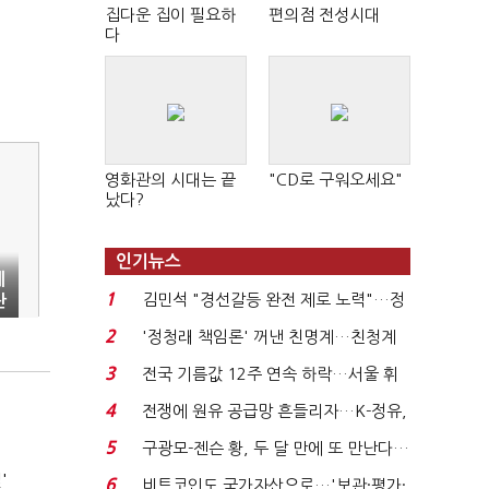
집다운 집이 필요하
편의점 전성시대
다
영화관의 시대는 끝
"CD로 구워오세요"
났다?
인기뉴스
세
1
김민석 "경선갈등 완전 제로 노력"…정
관
청래 "반명 공세 사...
2
'정청래 책임론' 꺼낸 친명계…친청계
는 추가투표 때리기...
3
전국 기름값 12주 연속 하락…서울 휘
발윳값 1909원...
4
전쟁에 원유 공급망 흔들리자…K-정유,
에너지안보 핵심...
5
구광모-젠슨 황, 두 달 만에 또 만난다…
로봇·AI 등 논...
'
6
비트코인도 국가자산으로…'보관·평가·