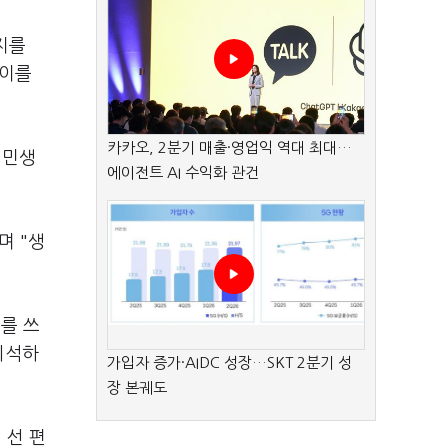
지를
 이를
카카오, 2분기 매출·영업익 역대 최대…
 민생
에이전트 AI 수익화 관건
며 "생
를 쓰
희석하
가입자 증가·AIDC 성장…SKT 2분기 성
장 본궤도
 선 편