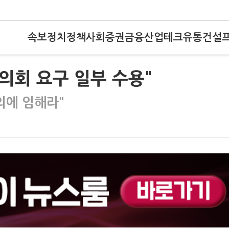
속보
정치
정책
사회
증권
금융
산업
테크
유통
건설
시의회 요구 일부 수용"
의에 임해라"