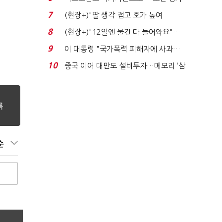
처분' 기준은 ...
7
(현장+)"팔 생각 접고 호가 높여
요"…'덜 똘똘한 한 채' 20...
8
(현장+)"12일엔 물건 다 들어와요"…
빈 매대 채우며 문 연 ...
9
이 대통령 "국가폭력 피해자에 사과…
적극적 조사로 진...
10
중국 이어 대만도 설비투자…메모리 ‘삼
국전쟁’
순