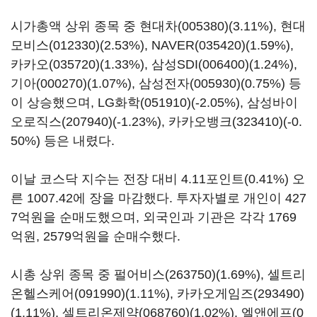
시가총액 상위 종목 중
현대차(005380)
(3.11%),
현대
모비스(012330)
(2.53%),
NAVER(035420)
(1.59%),
카카오(035720)
(1.33%),
삼성SDI(006400)
(1.24%),
기아(000270)
(1.07%),
삼성전자(005930)
(0.75%) 등
이 상승했으며,
LG화학(051910)
(-2.05%),
삼성바이
오로직스(207940)
(-1.23%),
카카오뱅크(323410)
(-0.
50%) 등은 내렸다.
이날 코스닥 지수는 전장 대비 4.11포인트(0.41%) 오
른 1007.42에 장을 마감했다. 투자자별로 개인이 427
7억원을 순매도했으며, 외국인과 기관은 각각 1769
억원, 2579억원을 순매수했다.
시총 상위 종목 중
펄어비스(263750)
(1.69%),
셀트리
온헬스케어(091990)
(1.11%),
카카오게임즈(293490)
(1.11%),
셀트리온제약(068760)
(1.02%),
엘앤에프(0