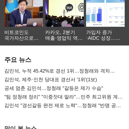
비트코인도
카카오, 2분기
가입자 증가
국가자산으로…'
매출·영업익 역대
·AIDC 성장…
보관·평가·처분'
최대…에이전트
SKT 2분기 성장
기준은 숙제
AI 수익화 관건
본궤도
주요 뉴스
김민석, 누적 45.42%로 경선 1위…정청래와 격차
0.86%p(2보)
김민석, 제주·인천 당대표 경선서 '1위'(1보)
공세 멈춘 김민석…정청래 "갈등은 제가 수습"
"팀 정청래 정리" "이중잣대 말라"…민주 최고위원 계파
다툼 격화
김민석 "경선갈등 완전 제로 노력"…정청래 "반명 공세
사과부터"
많이 본 뉴스