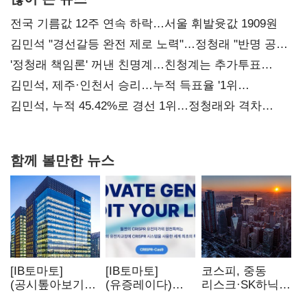
전국 기름값 12주 연속 하락…서울 휘발윳값 1909원
김민석 "경선갈등 완전 제로 노력"…정청래 "반명 공세
사과부터"
'정청래 책임론' 꺼낸 친명계…친청계는 추가투표
때리기
김민석, 제주·인천서 승리…누적 득표율 '1위
탈환'(종합)
김민석, 누적 45.42%로 경선 1위…정청래와 격차
0.86%p(2보)
함께 볼만한 뉴스
[IB토마토]
[IB토마토]
코스피, 중동
(공시톺아보기)
(유증레이다)
리스크·SK하닉
수주 공시, 왜
툴젠, 조달액
5% 급락에