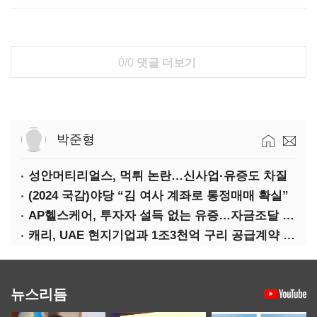
0/0
댓글 더보기
박준형
성안머티리얼스, 먹튀 논란…신사업·유증도 차질
(2024 국감)야당 “김 여사 계좌로 통정매매 확실”
AP헬스케어, 투자자 설득 없는 유증…자금조달 ‘빨간불’
캐리, UAE 현지기업과 1조3천억 구리 공급계약 체결
뉴스리듬