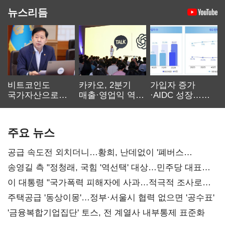
뉴스리듬
비트코인도
카카오, 2분기
가입자 증가
국가자산으로…'
매출·영업익 역대
·AIDC 성장…
보관·평가·처분'
최대…에이전트
SKT 2분기 성장
기준은 숙제
AI 수익화 관건
본궤도
주요 뉴스
공급 속도전 외치더니…황희, 난데없이 '폐버스
리모델링' 제안
송영길 측 "정청래, 국힘 '역선택' 대상…민주당 대표로
총선 지휘 못해"
이 대통령 "국가폭력 피해자에 사과…적극적 조사로
진실 밝혀야"
주택공급 '동상이몽'…정부·서울시 협력 없으면 '공수표'
'금융복합기업집단' 토스, 전 계열사 내부통제 표준화