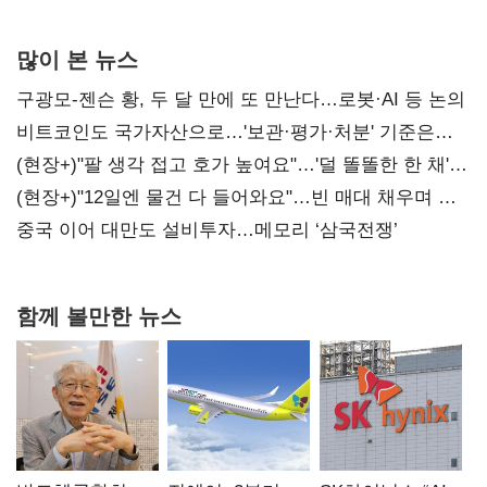
많이 본 뉴스
구광모-젠슨 황, 두 달 만에 또 만난다…로봇·AI 등 논의
비트코인도 국가자산으로…'보관·평가·처분' 기준은
숙제
(현장+)"팔 생각 접고 호가 높여요"…'덜 똘똘한 한 채'
20억 키맞추기
(현장+)"12일엔 물건 다 들어와요"…빈 매대 채우며 문
연 홈플러스
중국 이어 대만도 설비투자…메모리 ‘삼국전쟁’
함께 볼만한 뉴스