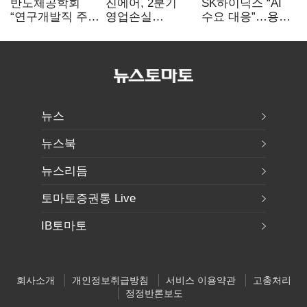
반도체공학회
진에어, 2분기
SK하이닉스 “AI
“연구개발직 주
영업손실
수요 대응”…용인
52시간제
731억…유가
·청주 팹에 54조
개선해야”
상승 여파
투자
뉴스
뉴스북
뉴스리듬
토마토증권통 Live
IB토마토
회사소개
개인정보취급방침
서비스 이용약관
고충처리
정정반론보도