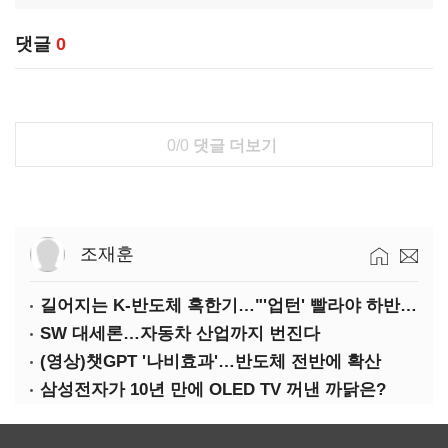
댓글
0
0/0
댓글 더보기
조재훈
길어지는 K-반도체 혹한기…"'업턴' 빨라야 하반기"
SW 대세론…자동차 산업까지 번진다
(영상)챗GPT '나비효과'…반도체 전반에 확산
삼성전자가 10년 만에 OLED TV 꺼낸 까닭은?