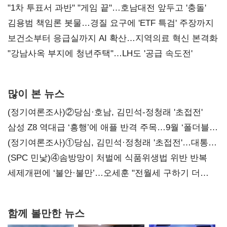
불복'
"1차 투표서 과반" "게임 끝"…호남대전 앞두고 '충돌'
김용범 책임론 봇물…경질 요구에 'ETF 특검' 주장까지
보건소부터 응급실까지 AI 확산…지역의료 혁신 본격화
"강남사옥 부지에 청년주택"…LH도 '공급 속도전'
많이 본 뉴스
(정기여론조사)②당심·호남, 김민석-정청래 '초접전'
삼성 Z8 역대급 ‘흥행’에 애플 반격 주목…9월 ‘폴더블
대전’
(정기여론조사)①당심, 김민석·정청래 '초접전'…대통령
지지도 '50% 아래로'(종합)
(SPC 민낯)④솜방망이 처벌에 식품위생법 위반 반복
세제개편에 ‘불안·불만’…오세훈 "전월세 구하기 더
힘들어질 것"
함께 볼만한 뉴스