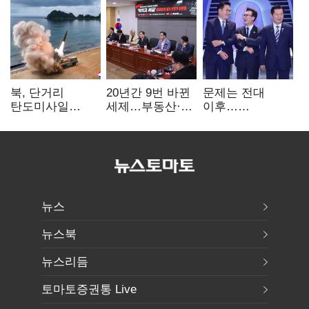
북, 단거리
20년간 9번 바뀐
문제는 전대
탄도미사일
세제…부동산·
이후…
발사…안보실
상속세만
선호투표제로
"즉각 중단 촉구"
건드렸다
뒤집힐 땐
'지지층 불복'
뉴스
뉴스북
뉴스리듬
토마토증권통 Live