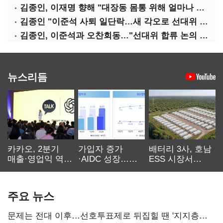
김종인, 이재명 향해 "대장동 몸통 위해 얼마나 죽어야 하나"
김종인 "이준석 사퇴 일단락…새 각오로 선대위 꾸리겠다"
김종인, 이준석과 오찬회동…"선대위 합류 논의 없었다"(종합)
뉴스리듬
카카오, 2분기
가입자 증가
배터리 3사, 호남
매출·영업익 역대
·AIDC 성장…
ESS 시장서
최대…에이전트
SKT 2분기 성장
‘격돌’
AI 수익화 관건
본궤도
주요 뉴스
문제는 전대 이후…선호투표제로 뒤집힐 땐 '지지층