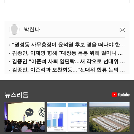
박한나
"권성동 사무총장이 윤석열 후보 곁을 떠나야 한다"
김종인, 이재명 향해 "대장동 몸통 위해 얼마나 죽어야 하나"
김종인 "이준석 사퇴 일단락…새 각오로 선대위 꾸리겠다"
김종인, 이준석과 오찬회동…"선대위 합류 논의 없었다"(종합)
뉴스리듬