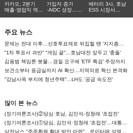
카카오, 2분기
가입자 증가
배터리 3사, 호남
매출·영업익 역대
·AIDC 성장…
ESS 시장서
최대…에이전트
SKT 2분기 성장
‘격돌’
AI 수익화 관건
본궤도
주요 뉴스
문제는 전대 이후…선호투표제로 뒤집힐 땐 '지지층
불복'
"1차 투표서 과반" "게임 끝"…호남대전 앞두고 '충돌'
김용범 책임론 봇물…경질 요구에 'ETF 특검' 주장까지
보건소부터 응급실까지 AI 확산…지역의료 혁신 본격화
"강남사옥 부지에 청년주택"…LH도 '공급 속도전'
많이 본 뉴스
(정기여론조사)②당심·호남, 김민석-정청래 '초접전'
(정기여론조사)①당심, 김민석·정청래 '초접전'…대통령
지지도 '50% 아래로'(종합)
삼전닉스 “주주환원 확대 방안 마련”…로이터에 성명