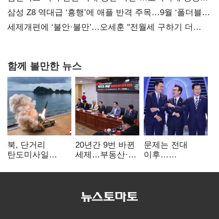
보내
삼성 Z8 역대급 ‘흥행’에 애플 반격 주목…9월 ‘폴더블
대전’
세제개편에 ‘불안·불만’…오세훈 "전월세 구하기 더
힘들어질 것"
함께 볼만한 뉴스
북, 단거리
20년간 9번 바뀐
문제는 전대
탄도미사일
세제…부동산·
이후…
발사…안보실
상속세만
선호투표제로
"즉각 중단 촉구"
건드렸다
뒤집힐 땐
'지지층 불복'