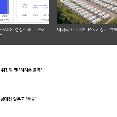
·AIDC 성장…SKT 2분기
배터리 3사, 호남 ESS 시장서 ‘격돌
도
뒤집힐 땐 '지지층 불복'
호남대전 앞두고 '충돌'