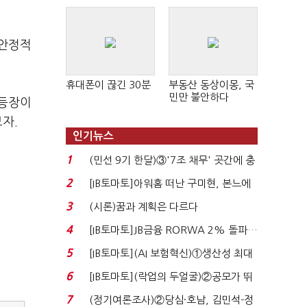
 안정적
휴대폰이 끊긴 30분
부동산 동상이몽, 국
민만 불안하다
 등장이
자.
인기뉴스
1
(민선 9기 한달)③'7조 채무' 곳간에 충
격…추미애, 20년...
2
[IB토마토]아워홈 떠난 구미현, 본느에
340억 베팅…가...
3
(시론)꿈과 계획은 다르다
4
[IB토마토]JB금융 RORWA 2% 돌파…
실적 견인은 은행 ...
5
[IB토마토](AI 보험혁신)①생산성 최대
80% 개선…현실...
6
[IB토마토](락업의 두얼굴)②공모가 뛰
자 첫날 매도…FI ...
7
(정기여론조사)②당심·호남, 김민석-정