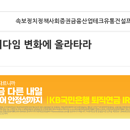
속보
정치
정책
사회
증권
금융
산업
테크
유통
건설
러다임 변화에 올라타라