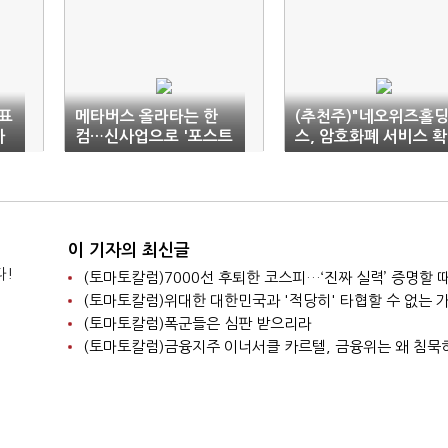
표
메타버스 올라타는 한
(추천주)"네오위즈홀
아
컴…신사업으로 '포스트
스, 암호화폐 서비스 확
코로나' 시동
대 기대"
이 기자의 최신글
다!
(토마토칼럼)7000선 후퇴한 코스피…‘진짜 실력’ 증명할 
(토마토칼럼)위대한 대한민국과 '적당히' 타협할 수 없는 
(토마토칼럼)폭군들은 심판 받으리라
(토마토칼럼)금융지주 이너서클 카르텔, 금융위는 왜 침묵