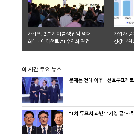
카카오, 2분기 매출·영업익 역대
가입자 증가
최대…에이전트 AI 수익화 관건
성장 본궤
이 시간 주요 뉴스
문제는 전대 이후…선호투표제로 
"1차 투표서 과반" "게임 끝"…