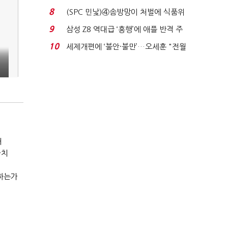
청래 '초접전'...
8
(SPC 민낯)④솜방망이 처벌에 식품위
생법 위반 반복...
9
삼성 Z8 역대급 ‘흥행’에 애플 반격 주
목…9월 ‘폴...
10
세제개편에 ‘불안·불만’…오세훈 "전월
딩
세 구하기 더 ...
때
가치
하는가