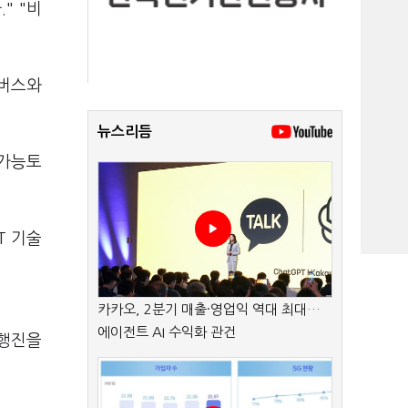
" "비
타버스와
뉴스리듬
불가능토
T 기술
카카오, 2분기 매출·영업익 역대 최대…
에이전트 AI 수익화 관건
공행진을