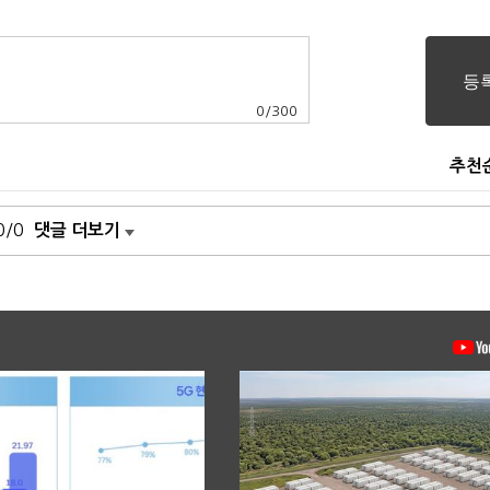
0
/
300
추천
0/0
댓글 더보기