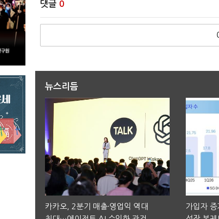
댓글
0
뉴스리듬
카카오, 2분기 매출·영업익 역대
가입자 증가
최대…에이전트 AI 수익화 관건
성장 본궤