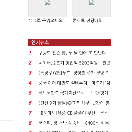
"CD로 구워오세요"
콘서트 전당대회
인기뉴스
1
구광모-젠슨 황, 두 달 만에 또 만난다…
로봇·AI 등 논...
2
네이버, 2분기 영업익 5203억원…전년
비 0.2% 감소...
3
(특징주)윙입푸드, 경영진 주가 부양 의
지에 상한가...
4
중국 이어 대만도 설비투자…메모리 ‘삼
국전쟁’
5
비트코인도 국가자산으로…'보관·평가·
처분' 기준은 ...
6
(민선 9기 한달)③'7조 채무' 곳간에 충
격…추미애, 20년...
7
[IB토마토]유증·CB 줄줄이 무산…코스
닥 벌점 급증에 ...
8
코스피, 장 초반 상승세…6400선 회복
시도