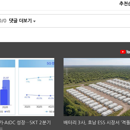
추천
0/0
댓글 더보기
·AIDC 성장…SKT 2분기
배터리 3사, 호남 ESS 시장서 ‘격돌
도