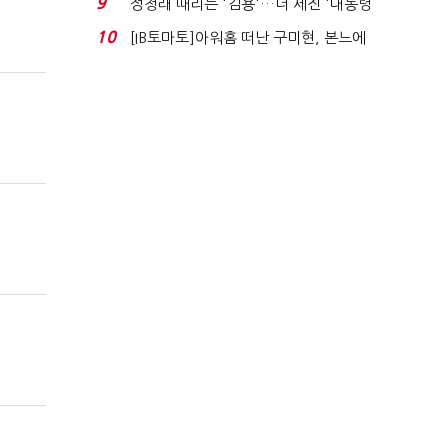
9
정청래 때리는 '김용'…더 세진 '대통령
최측근' 입...
10
[IB토마토]아워홈 떠난 구미현, 본느에
340억 베팅…가...