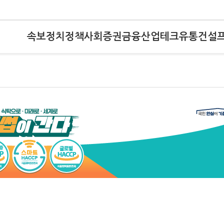
속보
정치
정책
사회
증권
금융
산업
테크
유통
건설