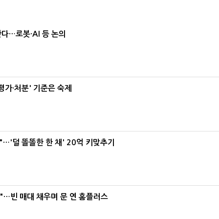
난다…로봇·AI 등 논의
가·처분' 기준은 숙제
"…'덜 똘똘한 한 채' 20억 키맞추기
요"…빈 매대 채우며 문 연 홈플러스