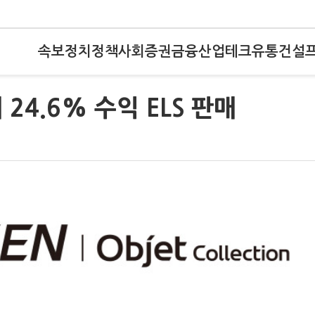
속보
정치
정책
사회
증권
금융
산업
테크
유통
건설
 24.6% 수익 ELS 판매