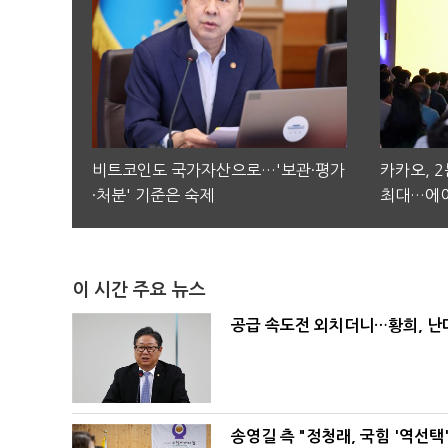
비트코인도 국가자산으로…'보관·평가
카카오, 
·처분' 기준은 숙제
최대…에이
이 시간 주요 뉴스
공급 속도전 외치더니…황희, 난
송영길 측 "정청래, 국힘 '역선