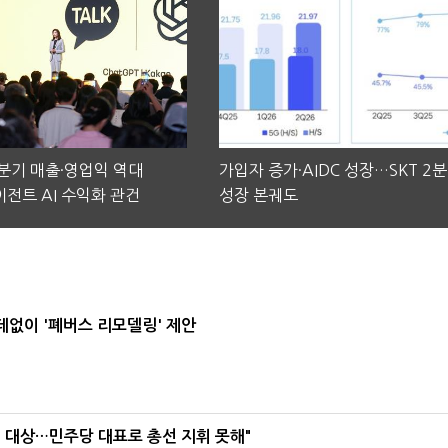
2분기 매출·영업익 역대
가입자 증가·AIDC 성장…SKT 2
전트 AI 수익화 관건
성장 본궤도
데없이 '폐버스 리모델링' 제안
택' 대상…민주당 대표로 총선 지휘 못해"