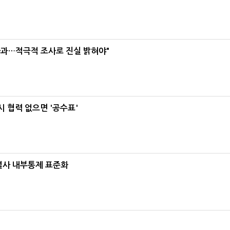
사과…적극적 조사로 진실 밝혀야"
 협력 없으면 '공수표'
계열사 내부통제 표준화