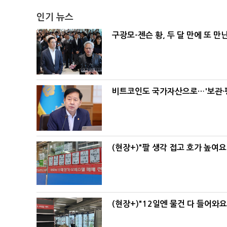
인기 뉴스
구광모-젠슨 황, 두 달 만에 또 만
비트코인도 국가자산으로…'보관·평
(현장+)"팔 생각 접고 호가 높여요
(현장+)"12일엔 물건 다 들어와