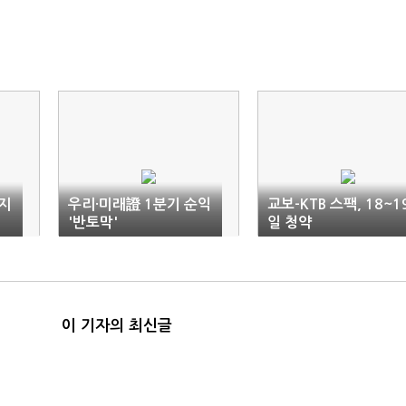
지
우리·미래證 1분기 순익
교보-KTB 스팩, 18~1
'반토막'
일 청약
이 기자의 최신글