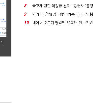
적극적 조사로 진...
8
국고채 담합 과징금 철퇴…증권사 '충당
금 폭탄' 우려...
9
카카오, 올해 임금협약 최종 타결…연봉
6.3% 인상·격려...
10
네이버, 2분기 영업익 5203억원…전년
비 0.2% 감소...
분기