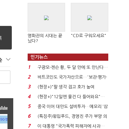
영화관의 시대는 끝
"CD로 구워오세요"
났다?
인기뉴스
순
1
구광모-젠슨 황, 두 달 만에 또 만난다…
로봇·AI 등 논...
2
비트코인도 국가자산으로…'보관·평가·
처분' 기준은 ...
3
(현장+)"팔 생각 접고 호가 높여
요"…'덜 똘똘한 한 채' 20...
4
(현장+)"12일엔 물건 다 들어와요"…
빈 매대 채우며 문 연 ...
5
중국 이어 대만도 설비투자…메모리 ‘삼
국전쟁’
6
(특징주)윙입푸드, 경영진 주가 부양 의
지에 상한가...
7
이 대통령 "국가폭력 피해자에 사과…