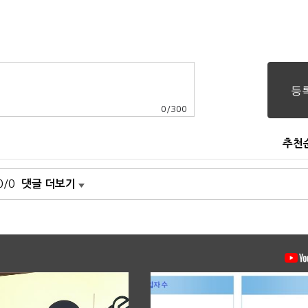
0
/
300
추천
0/0
댓글 더보기