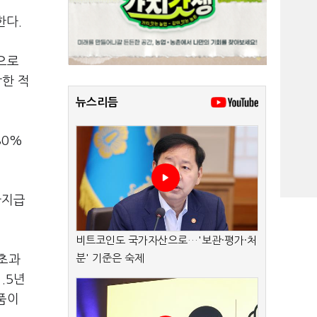
한다.
으로
락한 적
뉴스리듬
80%
가지급
비트코인도 국가자산으로…'보관·평가·처
분' 기준은 숙제
%초과
.5년
품이