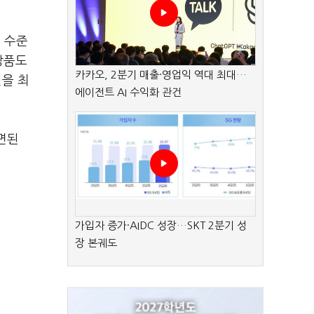
 수준
상품도
카카오, 2분기 매출·영업익 역대 최대…
을 최
에이전트 AI 수익화 관건
면된
가입자 증가·AIDC 성장…SKT 2분기 성
장 본궤도