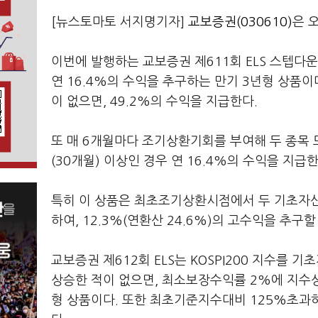
[뉴스토마토 서지명기자]
교보증권(030610)
은 
이번에 발행하는 교보증권 제611회 ELS 스텝
연 16.4%의 수익을 추구하는 만기 3년형 상
이 없으면, 49.2%의 수익을 지급한다.
또 매 6개월마다 조기상환기회를 부여해 두 종목 모두
(30개월) 이상인 경우 연 16.4%의 수익을 지급한
특히 이 상품은 최초조기상환시점에서 두 기초자산의
하여, 12.3%(연환산 24.6%)의 고수익을 추구
교보증권 제612회 ELS는 KOSPI200 지수
상승한 적이 없으면, 최소보장수익률 2%에 지수상
형 상품이다. 또한 최초기준지수대비 125%초과