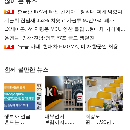
많이 본 뉴스
'한국판 IRA'서 빠진 전기차…청와대 벽에 막혔다
시금치 한달새 152% 치솟고 가금류 90만마리 폐사
LX세미콘, 첫 차량용 MCU 양산 돌입…현대차·기아에
공급
은행들, 인천·전남·경북 57조 금고 쟁탈전
‘구금 사태’ 현대차 HMGMA, 미 재향군인 채용
확대로 분위기 반전
함께 볼만한 뉴스
생보사 연금
대부업서
회장도
흔드는
보험까지…
뛴다…'20년
'증시변동성·
OK금융,
신한' vs '청라