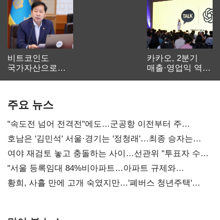
비트코인도
카카오, 2분기
국가자산으로…'
매출·영업익 역대
보관·평가·처분'
최대…에이전트
기준은 숙제
AI 수익화 관건
주요 뉴스
"속도전 넘어 전격전"에도…군공항 이전부터 주
52시간까지 '뇌관'
호남은 '김민석' 서울·경기는 '정청래'…최종 승자는
'안갯속'
여야 재검토 놓고 충돌하는 사이…선관위 "투표자 수
오차 당연"
"서울 등록임대 84%비아파트…아파트 규제와
달리해야"
황희, 사흘 만에 고개 숙였지만…'폐버스 청년주택'
후폭풍