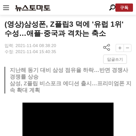
구독
(영상)삼성폰, Z플립3 덕에 '유럽 1위'
수성…애플·중국과 격차는 축소
입력: 2021-11-04 08:38:20
수정: 2021-11-04 15:40:35
답글쓰기
지난해 동기 대비 삼성 점유율 하락…반면 경쟁사
경쟁률 상승
삼성, Z플립 비스포크 에디션 출시…프리미엄폰 지
속 확대 계획