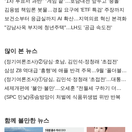
불복'
"1차 투표서 과반" "게임 끝"…호남대전 앞두고 '충돌'
김용범 책임론 봇물…경질 요구에 'ETF 특검' 주장까지
보건소부터 응급실까지 AI 확산…지역의료 혁신 본격화
"강남사옥 부지에 청년주택"…LH도 '공급 속도전'
많이 본 뉴스
(정기여론조사)②당심·호남, 김민석-정청래 '초접전'
삼성 Z8 역대급 ‘흥행’에 애플 반격 주목…9월 ‘폴더블
대전’
(정기여론조사)①당심, 김민석·정청래 '초접전'…대통령
지지도 '50% 아래로'(종합)
세제개편에 ‘불안·불만’…오세훈 "전월세 구하기 더
힘들어질 것"
(SPC 민낯)④솜방망이 처벌에 식품위생법 위반 반복
함께 볼만한 뉴스