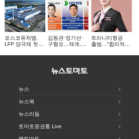
포스코퓨처엠,
김동관·정기선·
트리니티항공
LFP 양극재 첫
구형모…재계,
출범…“합리적
대규모 공급…
1980년대생
가격·기대 이상
ESS 시장 공략
전성시대
서비스로 승부”
뉴스
뉴스북
뉴스리듬
토마토증권통 Live
IB토마토