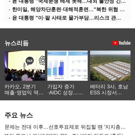
윤 대통령 "국제분쟁 배제 못해…대외 불안정 긴밀대응"
한미일, 해양차단훈련·대해적훈련…"북한 위협 억제"
윤 대통령 "이·팔 사태로 물가부담…리스크 관리 만전 기해야"
뉴스리듬
카카오, 2분기
가입자 증가
배터리 3사, 호남
매출·영업익 역대
·AIDC 성장…
ESS 시장서
최대…에이전트
SKT 2분기 성장
‘격돌’
AI 수익화 관건
본궤도
주요 뉴스
문제는 전대 이후…선호투표제로 뒤집힐 땐 '지지층