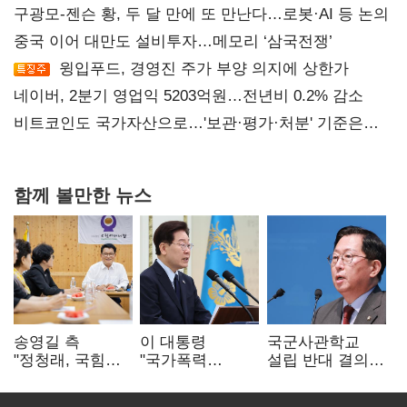
구광모-젠슨 황, 두 달 만에 또 만난다…로봇·AI 등 논의
중국 이어 대만도 설비투자…메모리 ‘삼국전쟁’
윙입푸드, 경영진 주가 부양 의지에 상한가
네이버, 2분기 영업익 5203억원…전년비 0.2% 감소
비트코인도 국가자산으로…'보관·평가·처분' 기준은
숙제
함께 볼만한 뉴스
송영길 측
이 대통령
국군사관학교
"정청래, 국힘
"국가폭력
설립 반대 결의안
'역선택' 대상…
피해자에 사과…
발의…유용원
민주당 대표로
적극적 조사로
"정치적 목적