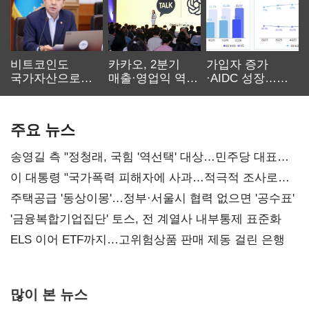
비트코인도
카카오, 2분기
가입자 증가
국가자산으로…'
매출·영업익 역대
·AIDC 성장…
보관·평가·처분'
최대…에이전트
SKT 2분기 성장
기준은 숙제
AI 수익화 관건
본궤도
주요 뉴스
송영길 측 "정청래, 국힘 '역선택' 대상…민주당 대표로
총선 지휘 못해"
이 대통령 "국가폭력 피해자에 사과…적극적 조사로
진실 밝혀야"
주택공급 '동상이몽'…정부·서울시 협력 없으면 '공수표'
'금융복합기업집단' 토스, 전 계열사 내부통제 표준화
ELS 이어 ETF까지…고위험상품 판매 제동 걸린 은행
많이 본 뉴스