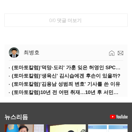
0/0
댓글 더보기
최병호
(토마토칼럼)'덕망·도리' 가훈 잊은 허영인 SPC그룹 회장
(토마토칼럼)'생육신' 김시습에겐 후손이 있을까?
(토마토칼럼)'김용남 성범죄 변호' 기사를 쓴 이유
(토마토칼럼)10년 전 어떤 취재…10년 후 서민석·박상용
뉴스리듬