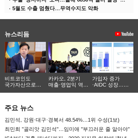
5월도 수출 멈췄다…무역수지도 악화
뉴스리듬
비트코인도
카카오, 2분기
가입자 증가
국가자산으로…'
매출·영업익 역대
·AIDC 성장…
보관·평가·처분'
최대…에이전트
SKT 2분기 성장
기준은 숙제
AI 수익화 관건
본궤도
주요 뉴스
김민석, 강원·대구·경북서 48.54%…1위 수성(1보)
최민희 "골리앗 김민석"…임미애 "부끄러운 줄 알아야"