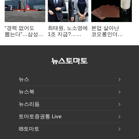
“경력 없어도
최태원, 노소영에
본업 살아난
뽑는다”…삼성
1조 지급?…
코오롱인더
·TSMC, 미
재상고 여부 주목
·HS효성…AI·
반도체 인재
배터리 소재로
쟁탈전
보폭 확대
뉴스
뉴스북
뉴스리듬
토마토증권통 Live
IB토마토