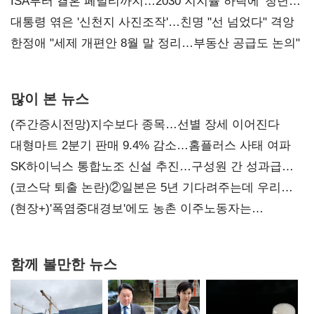
ISA부터 결혼 페널티까지…2030 지지율 하락에 '청년
챙기기'
대통령 엮은 '신천지 사진조작'…친명 "선 넘었다" 격앙
한정애 "세제 개편안 8월 말 정리…부동산 공급도 논의"
많이 본 뉴스
(주간증시전망)지수보다 종목…선별 장세 이어진다
대형마트 2분기 판매 9.4% 감소…홈플러스 사태 여파
SK하이닉스 통합노조 신설 추진…구성원 간 성과급
불만 확산
(코스닥 퇴출 논란)②일본은 5년 기다려주는데 우리는
당장 퇴출?…시간만으론 부족한 코스닥 구하기
(현장+)'폭염중대경보'에도 농촌 이주노동자는
강행군…'야외작업 중지' 권고도 무시
함께 볼만한 뉴스