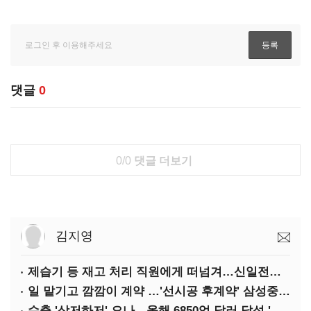
댓글
0
0/0
댓글 더보기
김지영
제습기 등 재고 처리 직원에게 떠넘겨…신일전자 '과징금 처벌'
일 맡기고 깜깜이 계약 …'선시공 후계약' 삼성중공업 덜미
수출 '상저하저' 오나…올해 6850억 달러 달성 '빨간불'