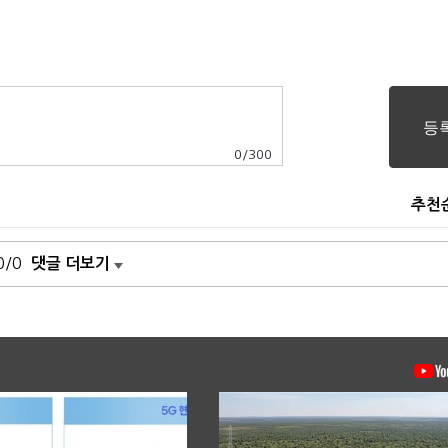
0
/
300
추천
0/0
댓글 더보기