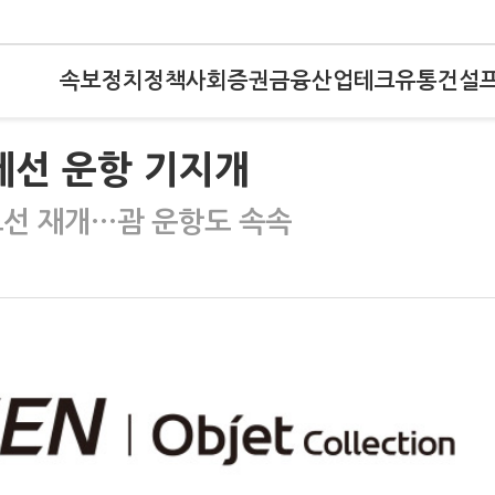
속보
정치
정책
사회
증권
금융
산업
테크
유통
건설
제선 운항 기지개
노선 재개…괌 운항도 속속