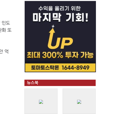
 인도
완화 또
안 억
뉴스북