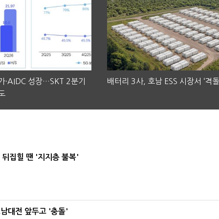
·AIDC 성장…SKT 2분기
배터리 3사, 호남 ESS 시장서 ‘격돌
도
뒤집힐 땐 '지지층 불복'
호남대전 앞두고 '충돌'