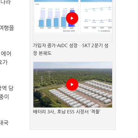
리나라
 여행을
가입자 증가·AIDC 성장…SKT 2분기 성
장 본궤도
 에어
요가
방역 당
 중이
배터리 3사, 호남 ESS 시장서 ‘격돌’
 태국