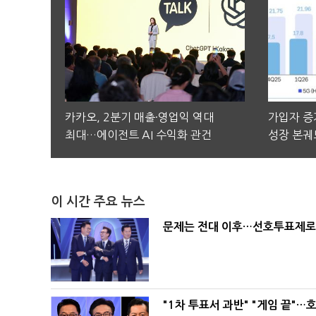
카카오, 2분기 매출·영업익 역대
가입자 증가
최대…에이전트 AI 수익화 관건
성장 본궤
이 시간 주요 뉴스
문제는 전대 이후…선호투표제로 
"1차 투표서 과반" "게임 끝"…