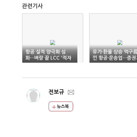
관련기사
항공 실적 양극화 심
유가·환율 상승 먹구
화…벼랑 끝 LCC '적자
낀 항공·운송업…증권
생존'
는 낙관
전보규
뉴스북