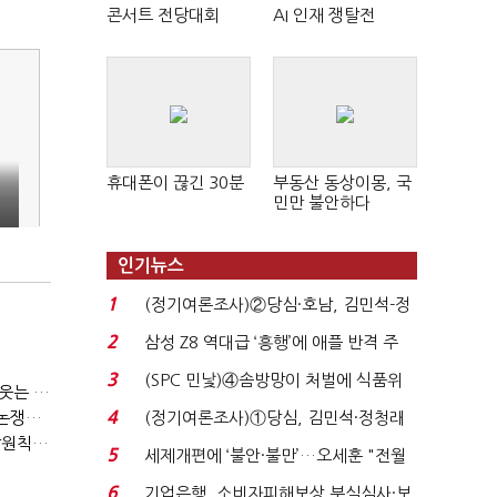
콘서트 전당대회
AI 인재 쟁탈전
휴대폰이 끊긴 30분
부동산 동상이몽, 국
민만 불안하다
인기뉴스
1
(정기여론조사)②당심·호남, 김민석-정
청래 '초접전'...
2
삼성 Z8 역대급 ‘흥행’에 애플 반격 주
목…9월 ‘폴...
3
(SPC 민낯)④솜방망이 처벌에 식품위
(소년을 심판하라①)"저 사람 죽여도 감옥 안 가죠"…법 비웃는 소년들
생법 위반 반복...
4
(정기여론조사)①당심, 김민석·정청래
(소년을 심판하라②)"촉법소년 연령 낮추자"vs"안된다"…논쟁만 반복
(머나먼 용산공원②)"SOFA 빌미로 국제 관행 '오염자 부담원칙' 무시"
'초접전'…대통령 ...
5
세제개편에 ‘불안·불만’…오세훈 "전월
세 구하기 더 ...
6
기업은행, 소비자피해보상 부실심사·보