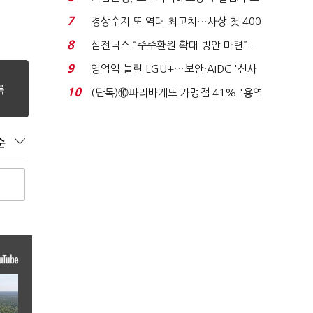
이스피싱 공시 ...
7
경상수지 또 역대 최고치…사상 첫 400
억달러에 '3% 성...
8
삼전닉스 “주주환원 확대 방안 마련”…
로이터에 성명...
9
영업익 늘린 LGU+…보안·AIDC '신사
업 드라이브'...
10
(단독)⑩파리바게뜨 가맹점 41% '용역
제빵기사 없어'…고...
순