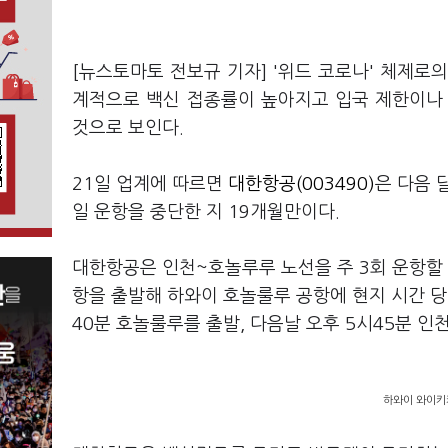
[뉴스토마토 전보규 기자] '위드 코로나' 체제로
계적으로 백신 접종률이 높아지고 입국 제한이나
것으로 보인다.
21일 업계에 따르면
대한항공(003490)
은 다음 
일 운항을 중단한 지 19개월만이다.
대한항공은 인천~호놀루루 노선을 주 3회 운항할 계
항을 출발해 하와이 호놀룰루 공항에 현지 시간 당일 
40분 호놀룰루를 출발, 다음날 오후 5시45분 인
하와이 와이키