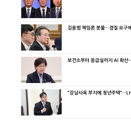
김용범 책임론 봇물…경질 요구에 
보건소부터 응급실까지 AI 확산
"강남사옥 부지에 청년주택"…LH