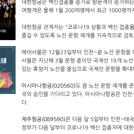
대한항공은 백신접종률 증가로 방문객이 증가하는
여행객은 올해 1월 200여명에서 최근 1000명까
대한항공 관계자는 "코로나19 상황과 백신 접종율
즐길 수 있도록 노선 운항 재개를 지속적으로 검토
에어서울은 12월23일부터 인천~괌 노선 운항을 
서울은 지난해 3월 운항 중이던 국제선 19개 노
있는 휴양지 노선을 중심으로 국제선 운항을 확대
아시아나항공(020560)
도 괌 노선 운항 재개를 
국의 승인을 기다리고 있다. 아시아나항공은 인천
다.
제주항공(089590)
은 다음 달 5일부터 인천~태
정부가 다음 달부터 코로나19 백신 접종자에 대한