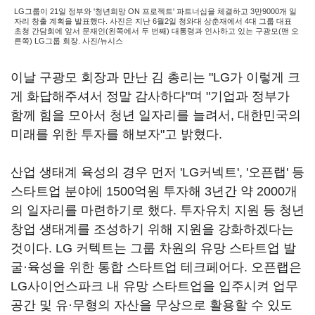
LG그룹이 21일 정부와 '청년희망 ON 프로젝트' 파트너십을 체결하고 3만9000개 일
자리 창출 계획을 발표했다. 사진은 지난 6월2일 청와대 상춘재에서 4대 그룹 대표
초청 간담회에 앞서 문재인(왼쪽에서 두 번째) 대통령과 인사하고 있는 구광모(맨 오
른쪽) LG그룹 회장. 사진/뉴시스
이날 구광모 회장과 만난 김 총리는 "LG가 이렇게 크
게 화답해주셔서 정말 감사하다"며 "기업과 정부가
함께 힘을 모아서 청년 일자리를 늘려서, 대한민국의
미래를 위한 투자를 해보자"고 밝혔다.
산업 생태계 육성의 경우 먼저 'LG커넥트', '오픈랩' 등
스타트업 분야에 1500억원 투자해 3년간 약 2000개
의 일자리를 마련하기로 했다. 투자유치 지원 등 청년
창업 생태계를 조성하기 위해 지원을 강화하겠다는
것이다. LG 커텍트는 그룹 차원의 유망 스타트업 발
굴·육성을 위한 통합 스타트업 테크페어다. 오픈랩은
LG사이언스파크 내 유망 스타트업을 입주시켜 업무
공간 및 유·무형의 자산을 무상으로 활용할 수 있도