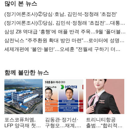
많이 본 뉴스
(정기여론조사)②당심·호남, 김민석-정청래 '초접전'
(정기여론조사)①당심, 김민석·정청래 '초접전'…대통령
지지도 '50% 아래로'(종합)
삼성 Z8 역대급 ‘흥행’에 애플 반격 주목…9월 ‘폴더블
대전’
삼전닉스 “주주환원 확대 방안 마련”…로이터에 성명
보내
세제개편에 ‘불안·불만’…오세훈 "전월세 구하기 더
힘들어질 것"
함께 볼만한 뉴스
포스코퓨처엠,
김동관·정기선·
트리니티항공
LFP 양극재 첫
구형모…재계,
출범…“합리적