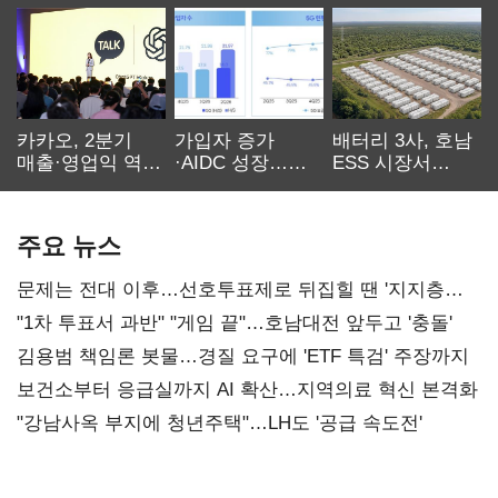
카카오, 2분기
가입자 증가
배터리 3사, 호남
매출·영업익 역대
·AIDC 성장…
ESS 시장서
최대…에이전트
SKT 2분기 성장
‘격돌’
AI 수익화 관건
본궤도
주요 뉴스
문제는 전대 이후…선호투표제로 뒤집힐 땐 '지지층
불복'
"1차 투표서 과반" "게임 끝"…호남대전 앞두고 '충돌'
김용범 책임론 봇물…경질 요구에 'ETF 특검' 주장까지
보건소부터 응급실까지 AI 확산…지역의료 혁신 본격화
"강남사옥 부지에 청년주택"…LH도 '공급 속도전'