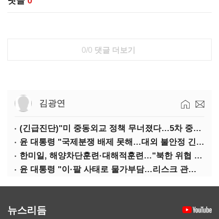
댓글
0
0/0
댓글 더보기
김광연
(긴급진단)"미 중동외교 정책 무너졌다…5차 중동전 가능성은 낮아"
윤 대통령 "국제분쟁 배제 못해…대외 불안정 긴밀대응"
한미일, 해양차단훈련·대해적훈련…"북한 위협 억제"
윤 대통령 "이·팔 사태로 물가부담…리스크 관리 만전 기해야"
뉴스리듬