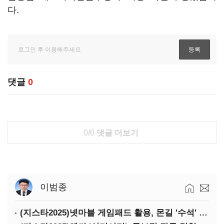
다.
댓글
0
0/0
댓글 더보기
이범종
(지스타2025)넷마블 게임패드 활용, 몬길 '수석' 7대죄 '차석'