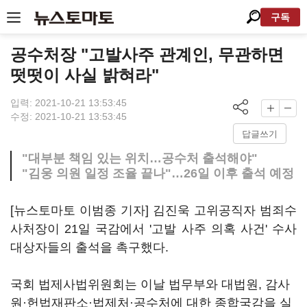
구독
공수처장 "고발사주 관계인, 무관하면
떳떳이 사실 밝혀라"
입력: 2021-10-21 13:53:45
수정: 2021-10-21 13:53:45
답글쓰기
"대부분 책임 있는 위치…공수처 출석해야"
"김웅 의원 일정 조율 끝나"…26일 이후 출석 예정
[뉴스토마토 이범종 기자] 김진욱 고위공직자 범죄수
사처장이 21일 국감에서 '고발 사주 의혹 사건' 수사
대상자들의 출석을 촉구했다.
국회 법제사법위원회는 이날 법무부와 대법원, 감사
원·헌법재판소·법제처·공수처에 대한 종합국감을 실