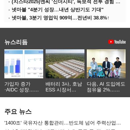
(지스타2025)엔씨 '신더시티', 독보적 전투 경험 필요
넷마블 "4분기 성장…내년 상반기도 기대"
넷마블, 3분기 영업익 909억…전년비 38.8%↑
뉴스리듬
가입자 증가
배터리 3사, 호남
다음, AI 도입에도
·AIDC 성장…
ESS 시장서
점유율 2%…
SKT 2분기 성장
‘격돌’
에이전트
본궤도
차별화가 관건
주요 뉴스
'1400조' 국유자산 통합관리…반도체 넘어 주력산업