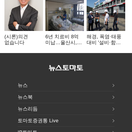
(시론)의견
6년 치료비 8억
해경, 폭염·태풍
없습니다
미납…울산시,
대비 '설비·함정'
중증 외국인 환자
현장 안전점검
대응 매뉴얼
만든다
뉴스
뉴스북
뉴스리듬
토마토증권통 Live