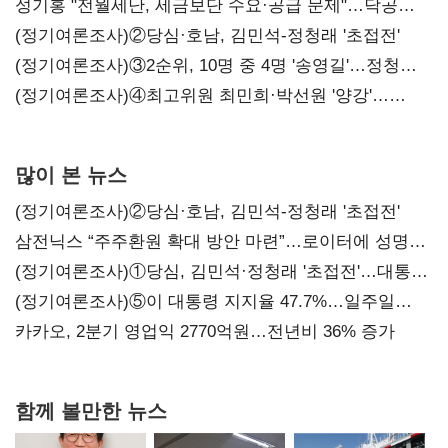
구조혁신
성기홍 "전월세난, 세금보단 수요·공급 문제"…닥공
시사
(정기여론조사)②당심·호남, 김민석-정청래 '초접전'
(정기여론조사)③2순위, 10명 중 4명 '송영길'…정청래
'한 자릿수'
(정기여론조사)④최고위원 최민희·박선원 '양강'…
서미화·이성윤·임미애 뒤이어
많이 본 뉴스
(정기여론조사)②당심·호남, 김민석-정청래 '초접전'
삼전닉스 “주주환원 확대 방안 마련”…로이터에 성명
보내
(정기여론조사)①당심, 김민석·정청래 '초접전'…대통령
지지도 '50% 아래로'(종합)
(정기여론조사)⑤이 대통령 지지율 47.7%…일주일
만에 다시 40%대
카카오, 2분기 영업익 2770억원…전년비 36% 증가
함께 볼만한 뉴스