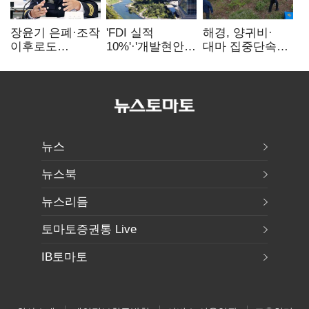
장윤기 은폐·조작
'FDI 실적
해경, 양귀비·
이후로도
10%'·'개발현안
대마 집중단속…
정보유출·
산적'…
4개월 동안
내부비위…경찰
인천경제청장
249명 검거
신뢰는 어디에
구원투수 찾기
뉴스
뉴스북
뉴스리듬
토마토증권통 Live
IB토마토