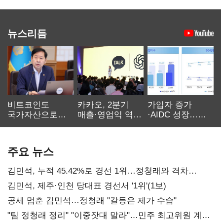
뉴스리듬
비트코인도
카카오, 2분기
가입자 증가
국가자산으로…'
매출·영업익 역대
·AIDC 성장…
보관·평가·처분'
최대…에이전트
SKT 2분기 성장
기준은 숙제
AI 수익화 관건
본궤도
주요 뉴스
김민석, 누적 45.42%로 경선 1위…정청래와 격차
0.86%p(2보)
김민석, 제주·인천 당대표 경선서 '1위'(1보)
공세 멈춘 김민석…정청래 "갈등은 제가 수습"
"팀 정청래 정리" "이중잣대 말라"…민주 최고위원 계파