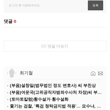
댓글
0
0/0
댓글 더보기
최기철
(부음)설창일(법무법인 정도 변호사) 씨 부친상
(부음)여운국(고위공직자범죄수사처 차장)씨 부친상
(토마토칼럼)횡수설거·횡수설화
쫓기는 검찰, '특검 청탁금지법 적용'… 묘수냐, 무리수냐