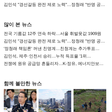
다툼 격화
김민석 "경선갈등 완전 제로 노력"…정청래 "반명 공세
사과부터"
많이 본 뉴스
전국 기름값 12주 연속 하락…서울 휘발윳값 1909원
김민석 "경선갈등 완전 제로 노력"…정청래 "반명 공세
사과부터"
'정청래 책임론' 꺼낸 친명계…친청계는 추가투표
때리기
김민석, 제주·인천서 승리…누적 득표율 '1위
탈환'(종합)
전쟁에 원유 공급망 흔들리자…K-정유, 에너지안보
핵심으로 재부상
함께 볼만한 뉴스