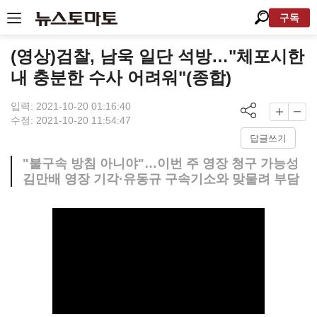
구독
(영상)검찰, 남욱 일단 석방…"체포시한
내 충분한 수사 어려워"(종합)
입력: 2021-10-20 01:16:40
수정: 2021-10-20 11:54:47
답글쓰기
"불구속 방침 아니야"…이번 주 영장 청구 가능성
김만배 영장 기각·유동규 구속기소와 맞물려 부담