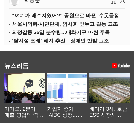
박용준
“여기가 배수지였어?” 공원으로 바뀐 '수돗물정거장'
서울시의회-시민단체, 임시회 앞두고 갈등 고조
의정갈등 25일 분수령…대화기구 마련 주목
‘탈시설 조례’ 폐지 추진…장애인 반발 고조
뉴스리듬
카카오, 2분기
가입자 증가
배터리 3사, 호남
매출·영업익 역대
·AIDC 성장…
ESS 시장서
최대…에이전트
SKT 2분기 성장
‘격돌’
AI 수익화 관건
본궤도