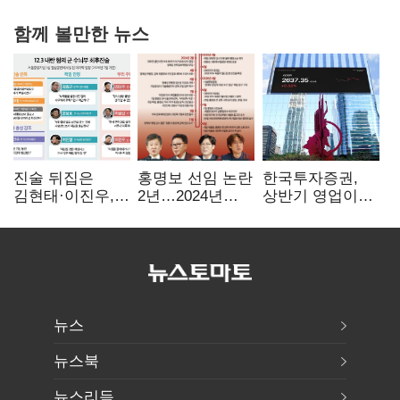
함께 볼만한 뉴스
진술 뒤집은
홍명보 선임 논란
한국투자증권,
김현태·이진우,
2년…2024년
상반기 영업이익
박안수는 "국가에
파동부터 소환·
2조1701억 원…
헌신"…법정서
압색까지
전년비 89.1%↑
드러난 군
수뇌부의 민낯
뉴스
뉴스북
뉴스리듬