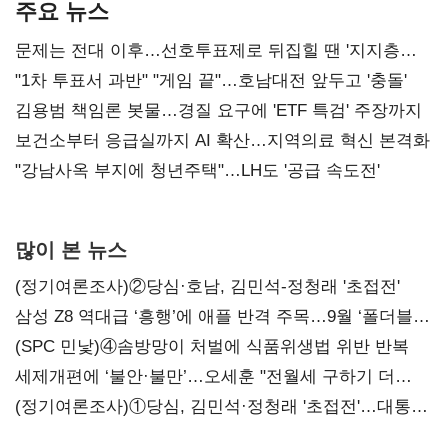
주요 뉴스
문제는 전대 이후…선호투표제로 뒤집힐 땐 '지지층
불복'
"1차 투표서 과반" "게임 끝"…호남대전 앞두고 '충돌'
김용범 책임론 봇물…경질 요구에 'ETF 특검' 주장까지
보건소부터 응급실까지 AI 확산…지역의료 혁신 본격화
"강남사옥 부지에 청년주택"…LH도 '공급 속도전'
많이 본 뉴스
(정기여론조사)②당심·호남, 김민석-정청래 '초접전'
삼성 Z8 역대급 ‘흥행’에 애플 반격 주목…9월 ‘폴더블
대전’
(SPC 민낯)④솜방망이 처벌에 식품위생법 위반 반복
세제개편에 ‘불안·불만’…오세훈 "전월세 구하기 더
힘들어질 것"
(정기여론조사)①당심, 김민석·정청래 '초접전'…대통령
지지도 '50% 아래로'(종합)