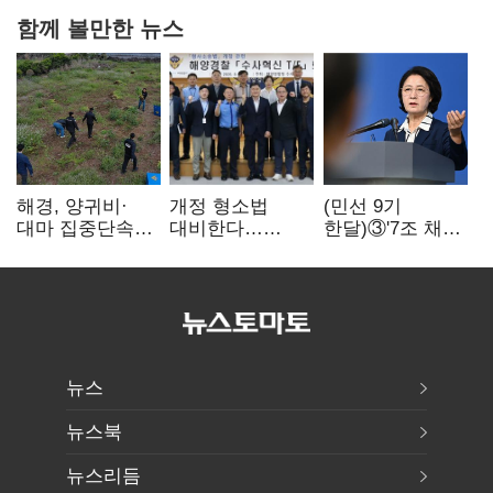
함께 볼만한 뉴스
해경, 양귀비·
개정 형소법
(민선 9기
대마 집중단속…
대비한다…
한달)③'7조 채무'
4개월 동안
해경청
곳간에 충격…
249명 검거
'수사혁신TF'
추미애, 20년만에
가동
'비상재정' 선언
승부수
뉴스
뉴스북
뉴스리듬