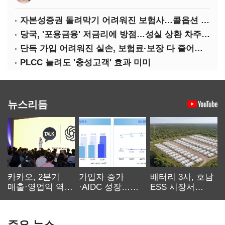
자본성증권 돌려막기 어려워진 보험사…콜옵션 부담 급증
당국, '포용금융' 저금리에 방점…성실 상환 차주는 '역차별'
단독 가입 어려워진 실손, 보험료·보장 다 줄어든 5세대는?
PLCC 늘려도 '충성고객' 효과 미미
뉴스리듬
카카오, 2분기
가입자 증가
배터리 3사, 호남
매출·영업익 역대
·AIDC 성장…
ESS 시장서
최대…에이전트
SKT 2분기 성장
‘격돌’
AI 수익화 관건
본궤도
주요 뉴스