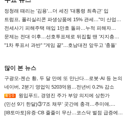
정청래 때리는 '김용'…더 세진 '대통령 최측근' 입
트럼프, 폴리실리콘 파생상품에 15% 관세…"미 산업
재건"
전세사기 피해주택 매입 1만호 돌파…누적 피해자
4만278명
문제는 전대 이후…선호투표제로 뒤집힐 땐 '지지층
불복'
"1차 투표서 과반" "게임 끝"…호남대전 앞두고 '충돌'
많이 본 뉴스
구광모-젠슨 황, 두 달 만에 또 만난다…로봇·AI 등 논의
네이버, 2분기 영업익 5203억원…전년비 0.2% 감소
윙입푸드, 경영진 주가 부양 의지에 상한가
(민선 9기 한달)③'7조 채무' 곳간에 충격…추미애,
20년만에 '비상재정' 선언 승부수
[IB토마토]유증·CB 줄줄이 무산…코스닥 벌점 급증에
상폐 압박