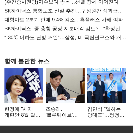
(주간증시전망)지수보다 종목…선별 장세 이어진다
SK하이닉스 통합노조 신설 추진…구성원간 성과급
불만 확산
대형마트 2분기 판매 9.4% 감소…홈플러스 사태 여파
SK하이닉스, 중 충칭 공장 지분매각 검토?…“확정된 바
없어”
“-30℃ 이하도 난방 거뜬”…삼성, 미 국립연구소와 개발
협력
함께 볼만한 뉴스
한정애 "세제
조승래,
김민석 "일하는
개편안 8월 말
'블루웨이브'
당대표"…정청래
정리…부동산
개인정보 유출
"의리가 제일
공급도 논의"
사과 "무거운
중요"
책임 통감"