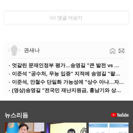
0/0
댓글 더보기
권새나
엇갈린 문재인정부 평가…송영길 "큰 발전 vs 이준석 "기본 점수"
이준석 "공수처, 무능 입증" 지적에 송영길 "팔다리 자른 게 국민의힘"
이준석, 안철수 단일화 가능성에 "상수 아냐…자의식 과잉"
(영상)송영길 "전국민 재난지원금, 홍남기와 상의·이재명 뜻 존중"
뉴스리듬