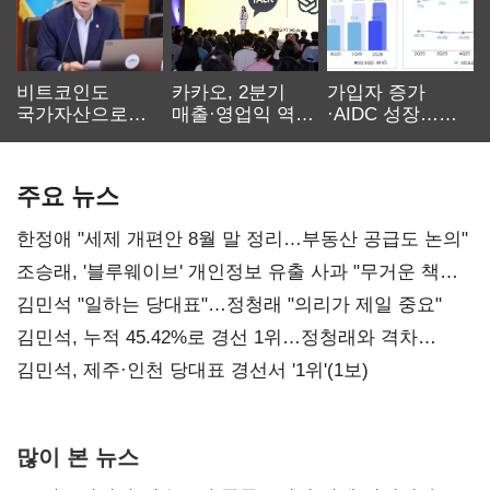
비트코인도
카카오, 2분기
가입자 증가
국가자산으로…'
매출·영업익 역대
·AIDC 성장…
보관·평가·처분'
최대…에이전트
SKT 2분기 성장
기준은 숙제
AI 수익화 관건
본궤도
주요 뉴스
한정애 "세제 개편안 8월 말 정리…부동산 공급도 논의"
조승래, '블루웨이브' 개인정보 유출 사과 "무거운 책임
통감"
김민석 "일하는 당대표"…정청래 "의리가 제일 중요"
김민석, 누적 45.42%로 경선 1위…정청래와 격차
0.86%p(2보)
김민석, 제주·인천 당대표 경선서 '1위'(1보)
많이 본 뉴스