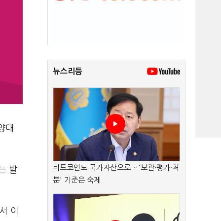
뉴스리듬
 양대
비트코인도 국가자산으로…'보관·평가·처
는 발
분' 기준은 숙제
서 이