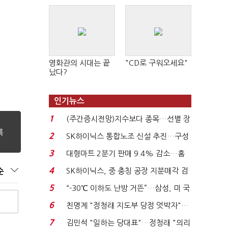
영화관의 시대는 끝
"CD로 구워오세요"
났다?
인기뉴스
1
(주간증시전망)지수보다 종목…선별 장
세 이어진다...
2
SK하이닉스 통합노조 신설 추진…구성
원간 성과급 불...
3
대형마트 2분기 판매 9.4% 감소…홈
플러스 사태 여파...
4
SK하이닉스, 중 충칭 공장 지분매각 검
순
토?…“확정된 바...
5
“-30℃ 이하도 난방 거뜬”…삼성, 미 국
립연구소와 개...
6
친명계 "정청래 지도부 당정 엇박자"…
친청계 "신천지 오...
7
김민석 "일하는 당대표"…정청래 "의리