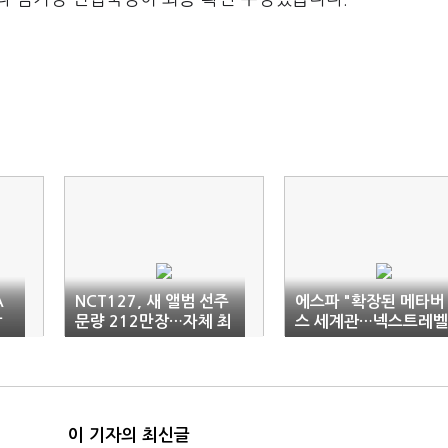
A
NCT127, 새 앨범 선주
에스파 "확장된 메타버
상
문량 212만장…자체 최
스 세계관…넥스트레벨
다
그룹될 것"
이 기자의 최신글