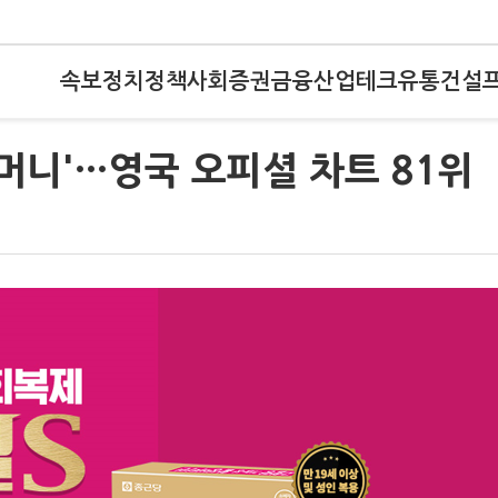
속보
정치
정책
사회
증권
금융
산업
테크
유통
건설
'머니'…영국 오피셜 차트 81위