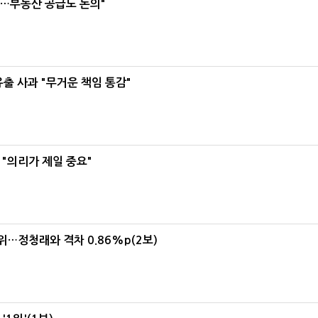
리…부동산 공급도 논의"
유출 사과 "무거운 책임 통감"
"의리가 제일 중요"
1위…정청래와 격차 0.86%p(2보)