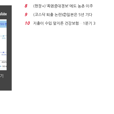
가 제일 중요"...
8
(현장+)'폭염중대경보'에도 농촌 이주
노동자는 강행군…'야...
9
(코스닥 퇴출 논란)②일본은 5년 기다
려주는데 우리는 ...
10
지출이 수입 앞지른 건강보험…1분기 3
조8989억 적자...
분기