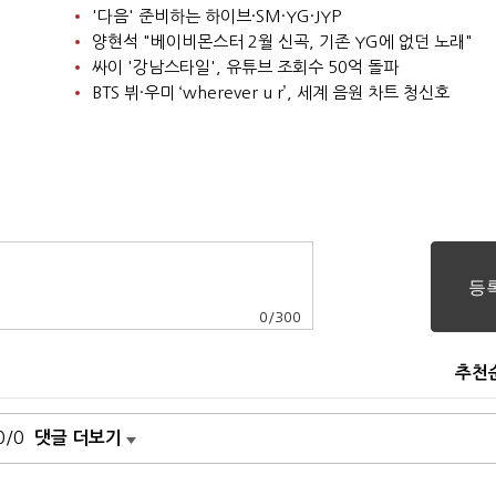
'다음' 준비하는 하이브·SM·YG·JYP
양현석 "베이비몬스터 2월 신곡, 기존 YG에 없던 노래"
싸이 '강남스타일', 유튜브 조회수 50억 돌파
BTS 뷔·우미 ‘wherever u r’, 세계 음원 차트 청신호
0
/
300
추천
0/0
댓글 더보기