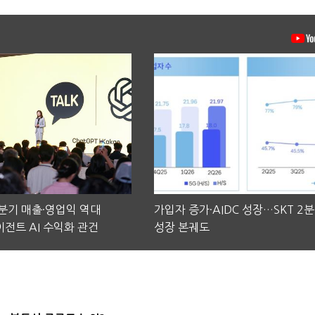
2분기 매출·영업익 역대
가입자 증가·AIDC 성장…SKT 2
전트 AI 수익화 관건
성장 본궤도