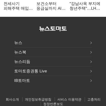
전세사기
보건소부터
"강남사옥 부지에
피해주택 매입
응급실까지 AI
청년주택"…LH도
1만호 돌파…
확산…지역의료
'공급 속도전'
누적 피해자
혁신 본격화
4만278명
뉴스
뉴스북
뉴스리듬
토마토증권통 Live
IB토마토
회사소개
개인정보취급방침
서비스 이용약관
고충처리
정정반론보도