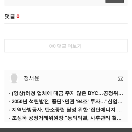
댓글
0
0/0
댓글 더보기
정서윤
(영상)하청 업체에 대금 주지 않은 BYC…공정위 '제재'
2050년 석탄발전 '중단'·민관 '94조' 투자…"산업계 탄소중립에 고삐"
지역난방공사, 탄소중립 달성 위한 '집단에너지 컨퍼런스' 개최
조성욱 공정거래위원장 "동의의결, 사후관리 철저히 이뤄져야"