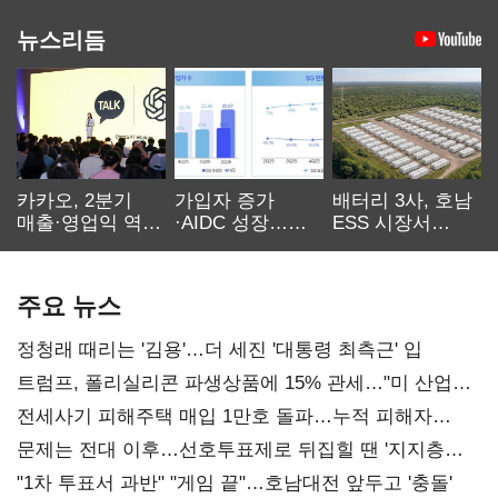
뉴스리듬
카카오, 2분기
가입자 증가
배터리 3사, 호남
매출·영업익 역대
·AIDC 성장…
ESS 시장서
최대…에이전트
SKT 2분기 성장
‘격돌’
AI 수익화 관건
본궤도
주요 뉴스
정청래 때리는 '김용'…더 세진 '대통령 최측근' 입
트럼프, 폴리실리콘 파생상품에 15% 관세…"미 산업
재건"
전세사기 피해주택 매입 1만호 돌파…누적 피해자
4만278명
문제는 전대 이후…선호투표제로 뒤집힐 땐 '지지층
불복'
"1차 투표서 과반" "게임 끝"…호남대전 앞두고 '충돌'