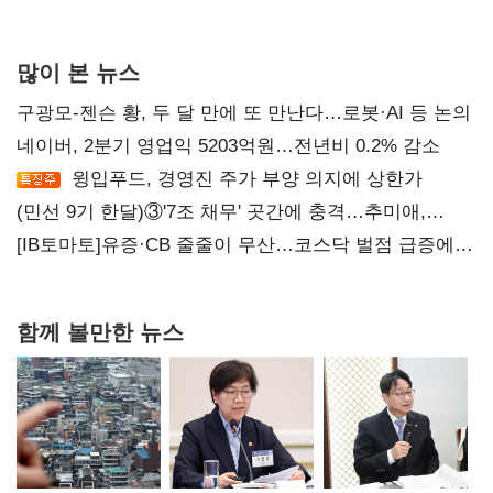
많이 본 뉴스
구광모-젠슨 황, 두 달 만에 또 만난다…로봇·AI 등 논의
네이버, 2분기 영업익 5203억원…전년비 0.2% 감소
윙입푸드, 경영진 주가 부양 의지에 상한가
(민선 9기 한달)③'7조 채무' 곳간에 충격…추미애,
20년만에 '비상재정' 선언 승부수
[IB토마토]유증·CB 줄줄이 무산…코스닥 벌점 급증에
상폐 압박
함께 볼만한 뉴스