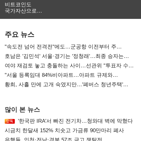
비트코인도
국가자산으로…'
보관·평가·처분'
기준은 숙제
주요 뉴스
"속도전 넘어 전격전"에도…군공항 이전부터 주
52시간까지 '뇌관'
호남은 '김민석' 서울·경기는 '정청래'…최종 승자는
'안갯속'
여야 재검토 놓고 충돌하는 사이…선관위 "투표자 수
오차 당연"
"서울 등록임대 84%비아파트…아파트 규제와
달리해야"
황희, 사흘 만에 고개 숙였지만…'폐버스 청년주택'
후폭풍
많이 본 뉴스
'한국판 IRA'서 빠진 전기차…청와대 벽에 막혔다
시금치 한달새 152% 치솟고 가금류 90만마리 폐사
은행들, 인천·전남·경북 57조 금고 쟁탈전