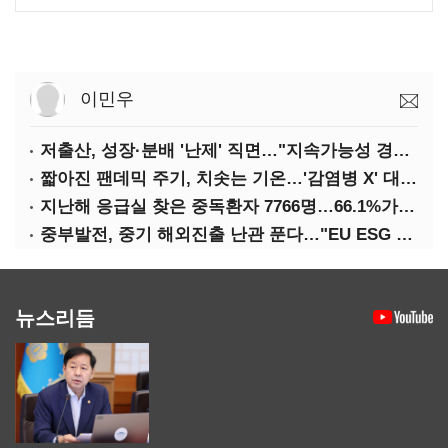
이민우
저출산, 성장·분배 '난제' 직면…"지속가능성 경고등"
짧아진 팬데믹 주기, 치솟는 기온…'감염병 X' 대비해야
지난해 응급실 찾은 중독환자 7766명…66.1%가 '의도적 중독'
중부발전, 중기 해외진출 난관 푼다…"EU ESG 실사 공동 대응"
뉴스리듬