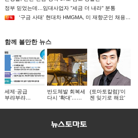
정부 믿었는데…임대사업자 "세금 더 내라" 분통
‘구금 사태’ 현대차 HMGMA, 미 재향군인 채용
확대로 분위기 반전
함께 볼만한 뉴스
세제·공급
반도체발 회복세
(토마토칼럼)'이
부랴부랴
다시 '확대'…
젠 잊기로 해요'
재검토…'구윤철·
제조업 생산
김윤덕' 책임론
5.8% 반등