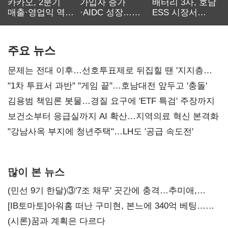
카카오, 2분기
가입자 증가
배터리 3사, 호남
매출·영업익 역대
·AIDC 성장…
ESS 시장서
최대…에이전트
SKT 2분기 성장
‘격돌’
AI 수익화 관건
본궤도
주요 뉴스
문제는 전대 이후…선호투표제로 뒤집힐 땐 '지지층
불복'
"1차 투표서 과반" "게임 끝"…호남대전 앞두고 '충돌'
김용범 책임론 봇물…경질 요구에 'ETF 특검' 주장까지
보건소부터 응급실까지 AI 확산…지역의료 혁신 본격화
"강남사옥 부지에 청년주택"…LH도 '공급 속도전'
많이 본 뉴스
(민선 9기 한달)③'7조 채무' 곳간에 충격…추미애,
20년만에 '비상재정' 선언 승부수
[IB토마토]아워홈 떠난 구미현, 본느에 340억 베팅…
가족 지배체제 구축
(시론)꿈과 계획은 다르다