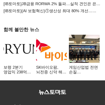
[IB토마토]JB금융 RORWA 2% 돌파…실적 견인은 은행
아닌 캐피탈
[IB토마토](AI 보험혁신)①생산성 최대 80% 개선…
현실은 '실행 격차'
함께 볼만한 뉴스
보령 2분기
SK바이오팜,
게임산업법 전면
영업익 238억…
뇌전증 신약 해외
손질
전년 대비 6.2%↓
흥행 발판…
공감대…"낡은
차세대 신약 개발
규제 걷고
속도
안전장치 촘촘히
해야"