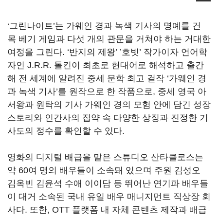
‘
그린나이트
’
는 가웨인 경과 녹색 기사의 명예를 건
목 베기 게임과 다섯 개의 관문을 거쳐야 하는 거대한
여정을 그린다
. ‘
반지의 제왕
’ ’
호빗
’
작가이자 언어학
자인
J.R.R.
톨킨이 최초로 현대어로 해석하고 출간
해 전 세계에 알려진 중세 문학 최고 걸작
‘
가웨인 경
과 녹색 기사
’
를 원작으로 한 작품으로
,
중세 영국 아
서왕과 원탁의 기사 가웨인 경의 모험 안에 담긴 성장
스토리와 인간사의 집약 속 다양한 상징과 진정한 기
사도의 정수를 확인할 수 있다
.
영화의 디지털 배급을 맡은 스튜디오 산타클로스는
약
60
여 명의 배우들이 소속돼 있으며 주원 김성오
김옥빈 김윤석 수애 이이담 등 뛰어난 연기파 배우들
이 대거 소속된 국내 유일 배우 매니지먼트 직상장 회
사다
.
또한
, OTT
플랫폼 내 자체 콘텐츠 제작과 배급