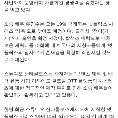
사업까지 운영하며 차별화된 경쟁력을 갖췄다는 평
을 받고 있다
.
소속 배우 류경수는 오는
19
일 공개되는 넷플릭스 시
리즈
‘
지옥
’
으로 찾아올 예정이며
, ‘
글리치
’
‘정이
(
가
제
)’
까지 출연을 확정 지었다
.
팔색조 매력으로 다채
로운 캐릭터를 소화해 내며 국내외 시청자들에게
‘
넷
플릭스의 남자
’
로서 존재감을 확실히 각인시킬 것으
로 기대된다
.
스튜디오 산타클로스는 관계자는
“
콘텐츠 제작 및 배
급 유통 사업 이외에도 글로벌
OTT
플랫폼의
K-
콘텐
츠에 대한 적극적인 제작 투자로 인해 소속 배우들이
활발하게 활동하고 있다
”
고 말했다
.
한편 최근 스튜디오 산타클로스에서 자체 제작한 넷
플릭스 시리즈
‘
마이 네임
’
역시 오는
15
일 전 세계
19