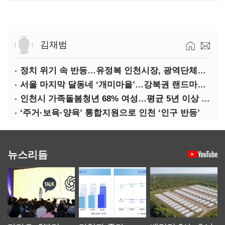
김재범
정치 위기 속 반등…유정복 인천시장, 광역단체장 평가 ‘상승세’
서울 마지막 달동네 ‘개미마을’…강북권 랜드마크로 재탄생한다
인천시 가족돌봄청년 68% 여성…평균 5년 이상 돌봄 ‘우울감’ 호소
‘주거·보육·양육’ 통합지원으로 인천 ‘인구 반등’
뉴스리듬