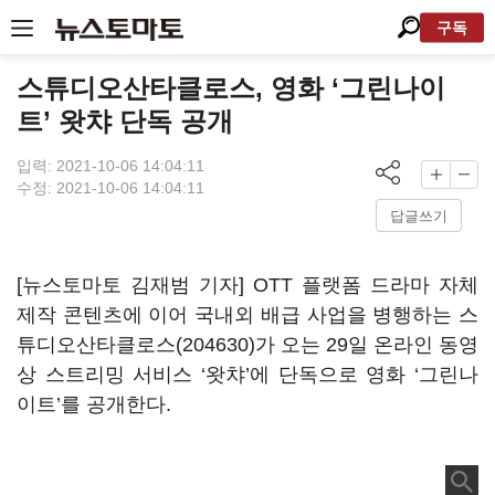
구독
스튜디오산타클로스, 영화 ‘그린나이
트’ 왓챠 단독 공개
입력: 2021-10-06 14:04:11
수정: 2021-10-06 14:04:11
답글쓰기
[뉴스토마토 김재범 기자]
OTT
플랫폼 드라마 자체
제작 콘텐츠에 이어 국내외 배급 사업을 병행하는
스
튜디오산타클로스(204630)
가 오는
29
일 온라인 동영
상 스트리밍 서비스
‘
왓챠
’
에 단독으로 영화
‘
그린나
이트
’
를 공개한다
.