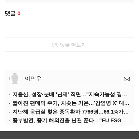
댓글
0
0/0
댓글 더보기
이민우
저출산, 성장·분배 '난제' 직면…"지속가능성 경고등"
짧아진 팬데믹 주기, 치솟는 기온…'감염병 X' 대비해야
지난해 응급실 찾은 중독환자 7766명…66.1%가 '의도적 중독'
중부발전, 중기 해외진출 난관 푼다…"EU ESG 실사 공동 대응"