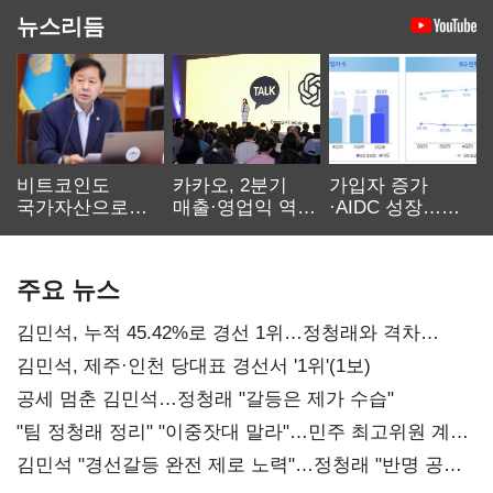
뉴스리듬
비트코인도
카카오, 2분기
가입자 증가
국가자산으로…'
매출·영업익 역대
·AIDC 성장…
보관·평가·처분'
최대…에이전트
SKT 2분기 성장
기준은 숙제
AI 수익화 관건
본궤도
주요 뉴스
김민석, 누적 45.42%로 경선 1위…정청래와 격차
0.86%p(2보)
김민석, 제주·인천 당대표 경선서 '1위'(1보)
공세 멈춘 김민석…정청래 "갈등은 제가 수습"
"팀 정청래 정리" "이중잣대 말라"…민주 최고위원 계파
다툼 격화
김민석 "경선갈등 완전 제로 노력"…정청래 "반명 공세