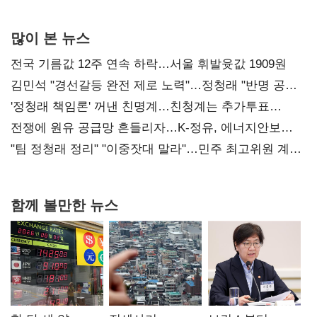
사과부터"
많이 본 뉴스
전국 기름값 12주 연속 하락…서울 휘발윳값 1909원
김민석 "경선갈등 완전 제로 노력"…정청래 "반명 공세
사과부터"
'정청래 책임론' 꺼낸 친명계…친청계는 추가투표
때리기
전쟁에 원유 공급망 흔들리자…K-정유, 에너지안보
핵심으로 재부상
"팀 정청래 정리" "이중잣대 말라"…민주 최고위원 계파
다툼 격화
함께 볼만한 뉴스