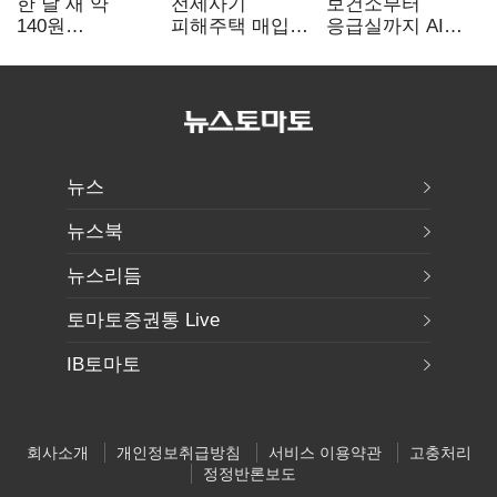
한 달 새 약
전세사기
보건소부터
140원
피해주택 매입
응급실까지 AI
급락…'역대급
1만호 돌파…
확산…지역의료
엔저'에 원화
누적 피해자
혁신 본격화
변곡점
4만278명
뉴스
뉴스북
뉴스리듬
토마토증권통 Live
IB토마토
회사소개
개인정보취급방침
서비스 이용약관
고충처리
정정반론보도