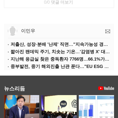
0/0
댓글 더보기
이민우
저출산, 성장·분배 '난제' 직면…"지속가능성 경고등"
짧아진 팬데믹 주기, 치솟는 기온…'감염병 X' 대비해야
지난해 응급실 찾은 중독환자 7766명…66.1%가 '의도적 중독'
중부발전, 중기 해외진출 난관 푼다…"EU ESG 실사 공동 대응"
뉴스리듬