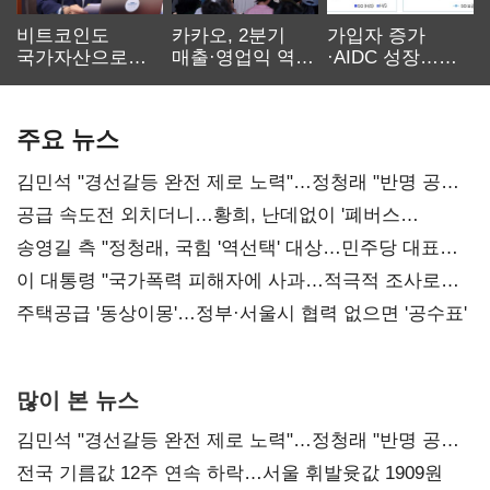
비트코인도
카카오, 2분기
가입자 증가
국가자산으로…'
매출·영업익 역대
·AIDC 성장…
보관·평가·처분'
최대…에이전트
SKT 2분기 성장
기준은 숙제
AI 수익화 관건
본궤도
주요 뉴스
김민석 "경선갈등 완전 제로 노력"…정청래 "반명 공세
사과부터"
공급 속도전 외치더니…황희, 난데없이 '폐버스
리모델링' 제안
송영길 측 "정청래, 국힘 '역선택' 대상…민주당 대표로
총선 지휘 못해"
이 대통령 "국가폭력 피해자에 사과…적극적 조사로
진실 밝혀야"
주택공급 '동상이몽'…정부·서울시 협력 없으면 '공수표'
많이 본 뉴스
김민석 "경선갈등 완전 제로 노력"…정청래 "반명 공세
사과부터"
전국 기름값 12주 연속 하락…서울 휘발윳값 1909원