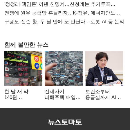
'정청래 책임론' 꺼낸 친명계…친청계는 추가투표
때리기
전쟁에 원유 공급망 흔들리자…K-정유, 에너지안보
핵심으로 재부상
구광모-젠슨 황, 두 달 만에 또 만난다…로봇·AI 등 논의
함께 볼만한 뉴스
한 달 새 약
전세사기
보건소부터
140원
피해주택 매입
응급실까지 AI
급락…'역대급
1만호 돌파…
확산…지역의료
엔저'에 원화
누적 피해자
혁신 본격화
변곡점
4만278명