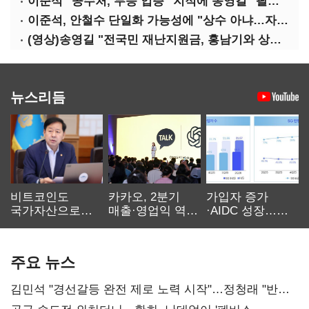
이준석 "공수처, 무능 입증" 지적에 송영길 "팔다리 자른 게 국민의힘"
이준석, 안철수 단일화 가능성에 "상수 아냐…자의식 과잉"
(영상)송영길 "전국민 재난지원금, 홍남기와 상의·이재명 뜻 존중"
뉴스리듬
비트코인도
카카오, 2분기
가입자 증가
국가자산으로…'
매출·영업익 역대
·AIDC 성장…
보관·평가·처분'
최대…에이전트
SKT 2분기 성장
기준은 숙제
AI 수익화 관건
본궤도
주요 뉴스
김민석 "경선갈등 완전 제로 노력 시작"…정청래 "반명