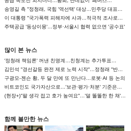
공세 사과부터 해야"
공급 속도전 외치더니…황희, 난데없이 '폐버스
리모델링' 제안
송영길 측 "정청래, 국힘 '역선택' 대상…민주당 대표로
총선 지휘 못해"
이 대통령 "국가폭력 피해자에 사과…적극적 조사로
진실 밝혀야"
주택공급 '동상이몽'…정부·서울시 협력 없으면 '공수표'
많이 본 뉴스
'정청래 책임론' 꺼낸 친명계…친청계는 추가투표
때리기
김민석 "경선갈등 완전 제로 노력 시작"…정청래 "반명
공세 사과부터 해야"
구광모-젠슨 황, 두 달 만에 또 만난다…로봇·AI 등 논의
비트코인도 국가자산으로…'보관·평가·처분' 기준은
숙제
(현장+)"팔 생각 접고 호가 높여요"…'덜 똘똘한 한 채'
20억 키맞추기
함께 볼만한 뉴스