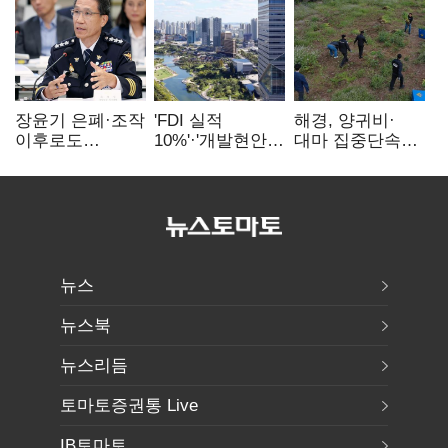
장윤기 은폐·조작
'FDI 실적
해경, 양귀비·
이후로도
10%'·'개발현안
대마 집중단속…
정보유출·
산적'…
4개월 동안
내부비위…경찰
인천경제청장
249명 검거
신뢰는 어디에
구원투수 찾기
뉴스
뉴스북
뉴스리듬
토마토증권통 Live
IB토마토