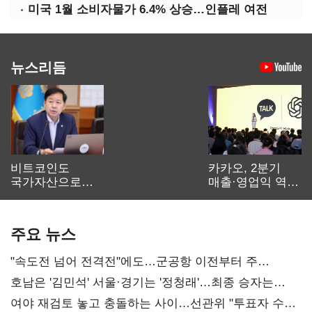
미국 1월 소비자물가 6.4% 상승…인플레 여전
뉴스리듬
비트코인도
카카오, 2분기
국가자산으로…'
매출·영업익 역대
보관·평가·처분'
최대…에이전트
기준은 숙제
AI 수익화 관건
주요 뉴스
"속도전 넘어 전격전"에도…군공항 이전부터 주
52시간까지 '뇌관'
호남은 '김민석' 서울·경기는 '정청래'…최종 승자는
'안갯속'
여야 재검토 놓고 충돌하는 사이…선관위 "투표자 수