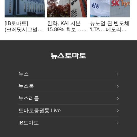
[IB토마토]
한화, KAI 지분
뉴노멀 된 반도체
(크레딧시그널)
15.89% 확보…
‘LTA’…메모리
지엔씨에너지, AI
기업결합심사
3사, 2030년까지
데이터센터 타고
신청 예정
54조 선불 계약
외형 확대
뉴스
뉴스북
뉴스리듬
토마토증권통 Live
IB토마토