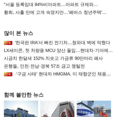
오차 당연"
"서울 등록임대 84%비아파트…아파트 규제와
달리해야"
황희, 사흘 만에 고개 숙였지만…'폐버스 청년주택'
후폭풍
많이 본 뉴스
'한국판 IRA'서 빠진 전기차…청와대 벽에 막혔다
LX세미콘, 첫 차량용 MCU 양산 돌입…현대차·기아에
공급
시금치 한달새 152% 치솟고 가금류 90만마리 폐사
은행들, 인천·전남·경북 57조 금고 쟁탈전
‘구금 사태’ 현대차 HMGMA, 미 재향군인 채용
확대로 분위기 반전
함께 볼만한 뉴스