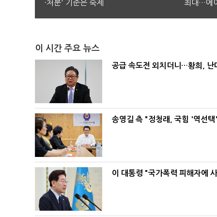
·처분' 기준은 숙제
최대…에이
이 시간 주요 뉴스
공급 속도전 외치더니…황희, 난
송영길 측 "정청래, 국힘 '역선
이 대통령 "국가폭력 피해자에 