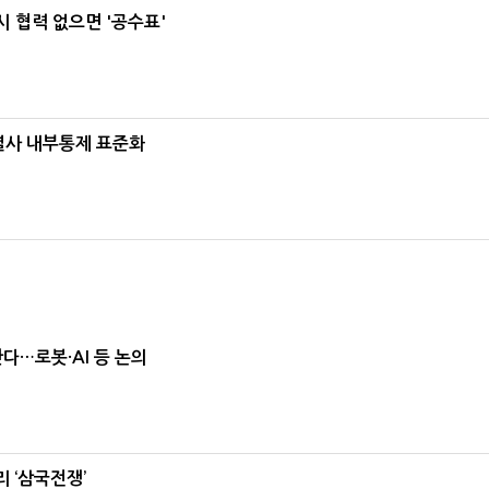
 협력 없으면 '공수표'
계열사 내부통제 표준화
난다…로봇·AI 등 논의
 ‘삼국전쟁’