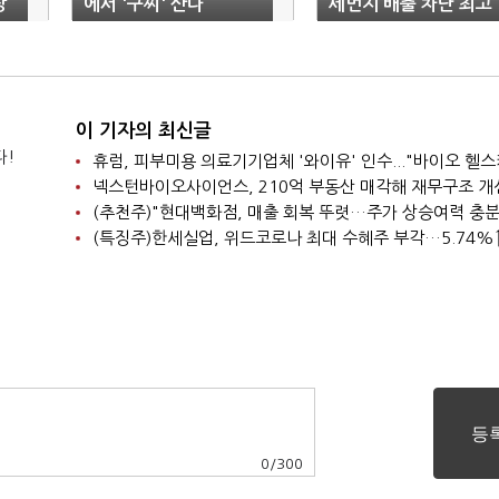
장
에서 '구찌' 산다
세먼지 배출 차단 최고
등급 획득
이 기자의 최신글
다!
넥스턴바이오사이언스, 210억 부동산 매각해 재무구조 개
(추천주)"현대백화점, 매출 회복 뚜렷…주가 상승여력 충분
(특징주)한세실업, 위드코로나 최대 수혜주 부각…5.74%
0
/
300