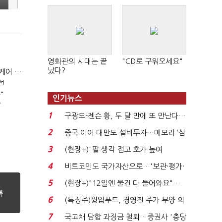
영화관의 시대는 끝
"CD로 구워오세요"
났다?
휴럼, 피부미용 의료기기업체 '와이유' 인수..."바이오 헬스케어 사업 확장"
선
"
인기뉴스
↑
1
구광모-젠슨 황, 두 달 만에 또 만난다…
로봇·AI 등 논...
2
중국 이어 대만도 설비투자…메모리 ‘삼
국전쟁’
3
(현장+)"팔 생각 접고 호가 높여
요"…'덜 똘똘한 한 채' 20...
4
비트코인도 국가자산으로…'보관·평가·
처분' 기준은 ...
5
(현장+)"12일엔 물건 다 들어와요"…
빈 매대 채우며 문 연 ...
6
(특징주)윙입푸드, 경영진 주가 부양 의
지에 상한가...
7
국고채 담합 과징금 철퇴…증권사 '충당