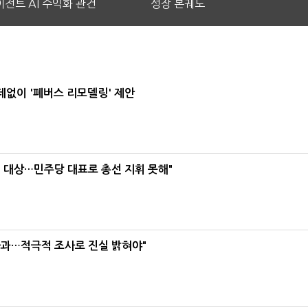
전트 AI 수익화 관건
성장 본궤도
데없이 '폐버스 리모델링' 제안
택' 대상…민주당 대표로 총선 지휘 못해"
사과…적극적 조사로 진실 밝혀야"