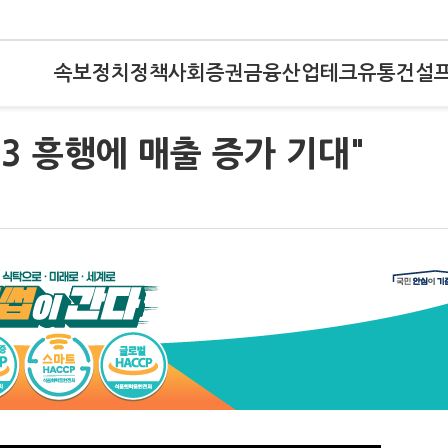
속보
정치
정책
사회
증권
금융
산업
테크
유통
건설
3 흥행에 매출 증가 기대"