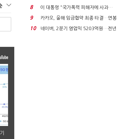
금 폭탄' 우려...
순
8
이 대통령 "국가폭력 피해자에 사과…
적극적 조사로 진...
9
카카오, 올해 임금협약 최종 타결…연봉
6.3% 인상·격려...
10
네이버, 2분기 영업익 5203억원…전년
비 0.2% 감소...
분기