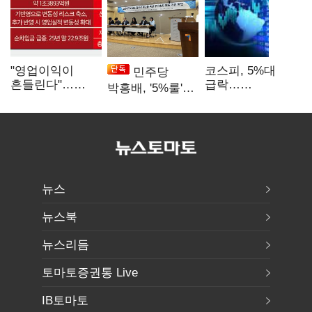
"영업이익이
코스피, 5%대
민주당
흔들린다"…
급락…
박홍배, '5%룰'
화학주, IFRS
매도사이드카
공동보유 기준
18에 취약
발동
법제화 추진
뉴스
뉴스북
뉴스리듬
토마토증권통 Live
IB토마토