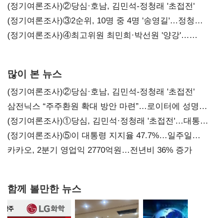
시사
(정기여론조사)②당심·호남, 김민석-정청래 '초접전'
(정기여론조사)③2순위, 10명 중 4명 '송영길'…정청래
'한 자릿수'
(정기여론조사)④최고위원 최민희·박선원 '양강'…
서미화·이성윤·임미애 뒤이어
많이 본 뉴스
(정기여론조사)②당심·호남, 김민석-정청래 '초접전'
삼전닉스 “주주환원 확대 방안 마련”…로이터에 성명
보내
(정기여론조사)①당심, 김민석·정청래 '초접전'…대통령
지지도 '50% 아래로'(종합)
(정기여론조사)⑤이 대통령 지지율 47.7%…일주일
만에 다시 40%대
카카오, 2분기 영업익 2770억원…전년비 36% 증가
함께 볼만한 뉴스