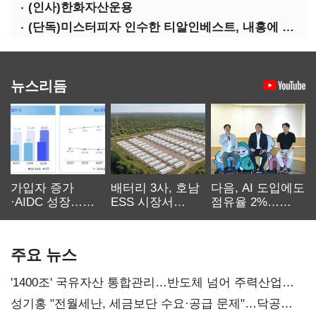
(인사)한화자산운용
(단독)미스터피자 인수한 티알인베스트, 내홍에 무너진 멜파스 인수전 참여
뉴스리듬
가입자 증가
배터리 3사, 호남
다음, AI 도입에도
·AIDC 성장…
ESS 시장서
점유율 2%…
SKT 2분기 성장
‘격돌’
에이전트
본궤도
차별화가 관건
주요 뉴스
'1400조' 국유자산 통합관리…반도체 넘어 주력산업
구조혁신
성기홍 "전월세난, 세금보단 수요·공급 문제"…닥공