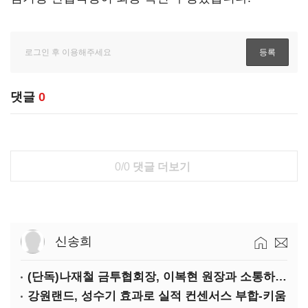
댓글
0
0/0
댓글 더보기
신송희
(단독)나재철 금투협회장, 이복현 원장과 소통하는 사이?
강원랜드, 성수기 효과로 실적 컨센서스 부합-키움