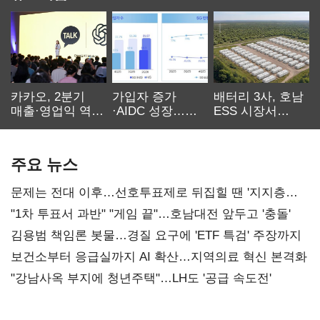
카카오, 2분기
가입자 증가
배터리 3사, 호남
매출·영업익 역대
·AIDC 성장…
ESS 시장서
최대…에이전트
SKT 2분기 성장
‘격돌’
AI 수익화 관건
본궤도
주요 뉴스
문제는 전대 이후…선호투표제로 뒤집힐 땐 '지지층
불복'
"1차 투표서 과반" "게임 끝"…호남대전 앞두고 '충돌'
김용범 책임론 봇물…경질 요구에 'ETF 특검' 주장까지
보건소부터 응급실까지 AI 확산…지역의료 혁신 본격화
"강남사옥 부지에 청년주택"…LH도 '공급 속도전'