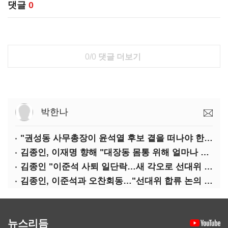
댓글
0
0/0
댓글 더보기
박한나
"권성동 사무총장이 윤석열 후보 곁을 떠나야 한다"
김종인, 이재명 향해 "대장동 몸통 위해 얼마나 죽어야 하나"
김종인 "이준석 사퇴 일단락…새 각오로 선대위 꾸리겠다"
김종인, 이준석과 오찬회동…"선대위 합류 논의 없었다"(종합)
뉴스리듬