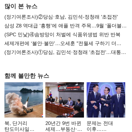
많이 본 뉴스
(정기여론조사)②당심·호남, 김민석-정청래 '초접전'
삼성 Z8 역대급 ‘흥행’에 애플 반격 주목…9월 ‘폴더블
대전’
(SPC 민낯)④솜방망이 처벌에 식품위생법 위반 반복
세제개편에 ‘불안·불만’…오세훈 "전월세 구하기 더
힘들어질 것"
(정기여론조사)①당심, 김민석·정청래 '초접전'…대통령
지지도 '50% 아래로'(종합)
함께 볼만한 뉴스
북, 단거리
20년간 9번 바뀐
문제는 전대
탄도미사일
세제…부동산·
이후…