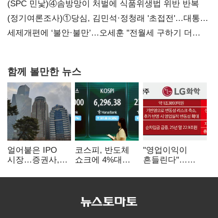
대전’
(SPC 민낯)④솜방망이 처벌에 식품위생법 위반 반복
(정기여론조사)①당심, 김민석·정청래 '초접전'…대통령
지지도 '50% 아래로'(종합)
세제개편에 ‘불안·불만’…오세훈 "전월세 구하기 더
힘들어질 것"
함께 볼만한 뉴스
얼어붙은 IPO
코스피, 반도체
"영업이익이
시장…증권사,
쇼크에 4%대
흔들린다"…
하반기 '대어
급락…코스닥은
화학주, IFRS
전쟁' 기대
5거래일째 상승
18에 취약