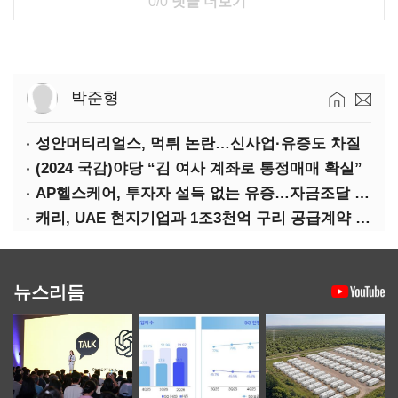
0/0
댓글 더보기
박준형
성안머티리얼스, 먹튀 논란…신사업·유증도 차질
(2024 국감)야당 “김 여사 계좌로 통정매매 확실”
AP헬스케어, 투자자 설득 없는 유증…자금조달 ‘빨간불’
캐리, UAE 현지기업과 1조3천억 구리 공급계약 체결
뉴스리듬