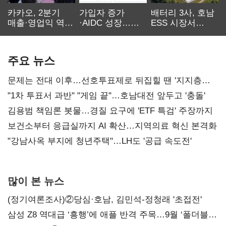
카카오, 2분기
가입자 증가
배터리 3사, 호남
매출·영업익 역대
·AIDC 성장…
ESS 시장서
최대…에이전트
SKT 2분기 성장
‘격돌’
AI 수익화 관건
본궤도
주요 뉴스
문제는 전대 이후…선호투표제로 뒤집힐 땐 '지지층
불복'
"1차 투표서 과반" "게임 끝"…호남대전 앞두고 '충돌'
김용범 책임론 봇물…경질 요구에 'ETF 특검' 주장까지
보건소부터 응급실까지 AI 확산…지역의료 혁신 본격화
"강남사옥 부지에 청년주택"…LH도 '공급 속도전'
많이 본 뉴스
(정기여론조사)②당심·호남, 김민석-정청래 '초접전'
삼성 Z8 역대급 ‘흥행’에 애플 반격 주목…9월 ‘폴더블