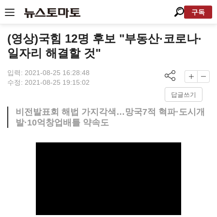
구독
(영상)국힘 12명 후보 "부동산·코로나·
일자리 해결할 것"
입력: 2021-08-25 16:28:48
수정: 2021-08-25 19:15:02
답글쓰기
비전발표회 해법 가지각색…망국7적 혁파·도시개
발·10억창업배틀 약속도