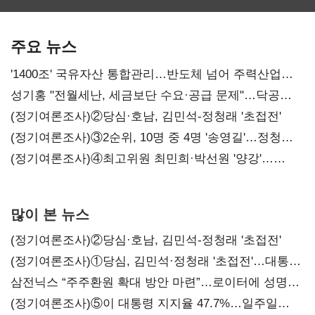
SKT 2분기 성장
‘격돌’
에이전트
본궤도
차별화가 관건
주요 뉴스
'1400조' 국유자산 통합관리…반도체 넘어 주력산업
구조혁신
성기홍 "전월세난, 세금보단 수요·공급 문제"…닥공
시사
(정기여론조사)②당심·호남, 김민석-정청래 '초접전'
(정기여론조사)③2순위, 10명 중 4명 '송영길'…정청래
'한 자릿수'
(정기여론조사)④최고위원 최민희·박선원 '양강'…
서미화·이성윤·임미애 뒤이어
많이 본 뉴스
(정기여론조사)②당심·호남, 김민석-정청래 '초접전'
(정기여론조사)①당심, 김민석·정청래 '초접전'…대통령
지지도 '50% 아래로'(종합)
삼전닉스 “주주환원 확대 방안 마련”…로이터에 성명
보내
(정기여론조사)⑤이 대통령 지지율 47.7%…일주일