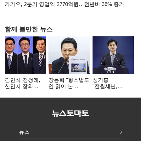
만에 다시 40%대
카카오, 2분기 영업익 2770억원…전년비 36% 증가
함께 볼만한 뉴스
김민석·정청래,
장동혁 "형소법도
성기홍
신천지 장외
안 읽어 본
"전월세난,
설전…송영길
대통령…빛의
세금보단 수요·
"호남 계몽 규탄"
속도로 무너질
공급 문제"…닥공
것"
시사
뉴스