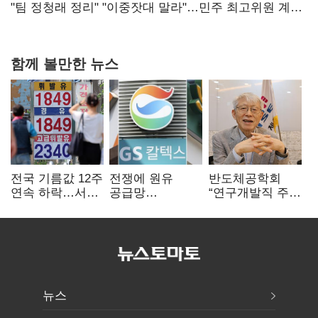
핵심으로 재부상
"팀 정청래 정리" "이중잣대 말라"…민주 최고위원 계파
다툼 격화
함께 볼만한 뉴스
전국 기름값 12주
전쟁에 원유
반도체공학회
연속 하락…서울
공급망
“연구개발직 주
휘발윳값 1909원
흔들리자…K-
52시간제
정유, 에너지안보
개선해야”
핵심으로 재부상
뉴스