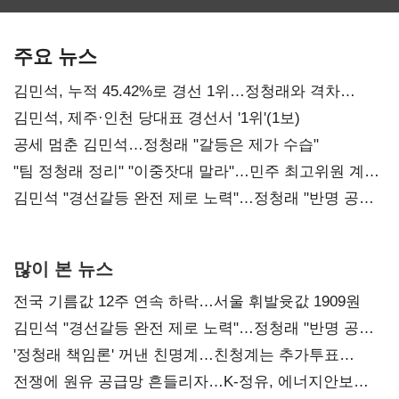
보관·평가·처분'
최대…에이전트
SKT 2분기 성장
기준은 숙제
AI 수익화 관건
본궤도
주요 뉴스
김민석, 누적 45.42%로 경선 1위…정청래와 격차
0.86%p(2보)
김민석, 제주·인천 당대표 경선서 '1위'(1보)
공세 멈춘 김민석…정청래 "갈등은 제가 수습"
"팀 정청래 정리" "이중잣대 말라"…민주 최고위원 계파
다툼 격화
김민석 "경선갈등 완전 제로 노력"…정청래 "반명 공세
사과부터"
많이 본 뉴스
전국 기름값 12주 연속 하락…서울 휘발윳값 1909원
김민석 "경선갈등 완전 제로 노력"…정청래 "반명 공세
사과부터"
'정청래 책임론' 꺼낸 친명계…친청계는 추가투표
때리기
전쟁에 원유 공급망 흔들리자…K-정유, 에너지안보