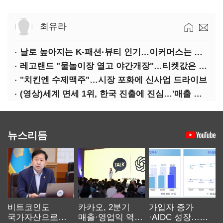
최유라
날로 높아지는 K-패션·뷰티 인기…이커머스는 역직구 키운다
레고랜드 "물놀이장 열고 야간개장"…티켓값은 동결
"치킨엔 수제맥주"…시장 포화에 신사업 드라이브
(영상)세계 면세 1위, 한국 진출에 진심…'매출 증빙' 물어봤다
뉴스리듬
비트코인도
카카오, 2분기
가입자 증가
국가자산으로…'
매출·영업익 역대
·AIDC 성장…