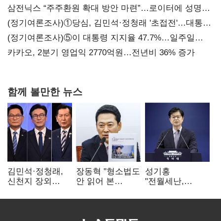
삼전닉스 “주주환원 확대 방안 마련”…로이터에 성명
보내
(정기여론조사)①당심, 김민석·정청래 '초접전'…대통령
지지도 '50% 아래로'(종합)
(정기여론조사)⑤이 대통령 지지율 47.7%…일주일
만에 다시 40%대
카카오, 2분기 영업익 2770억원…전년비 36% 증가
함께 볼만한 뉴스
김민석·정청래,
장동혁 "형소법도
성기홍
신천지 장외
안 읽어 본
"전월세난,
설전…송영길
대통령…빛의
세금보단 수요·
"호남 계몽 규탄"
속도로 무너질
공급 문제"…닥공
것"
시사