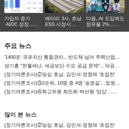
가입자 증가
배터리 3사, 호남
다음, AI 도입에도
·AIDC 성장…
ESS 시장서
점유율 2%…
SKT 2분기 성장
‘격돌’
에이전트
본궤도
차별화가 관건
주요 뉴스
'1400조' 국유자산 통합관리…반도체 넘어 주력산업
구조혁신
성기홍 "전월세난, 세금보단 수요·공급 문제"…닥공
시사
(정기여론조사)②당심·호남, 김민석-정청래 '초접전'
(정기여론조사)③2순위, 10명 중 4명 '송영길'…정청래
'한 자릿수'
(정기여론조사)④최고위원 최민희·박선원 '양강'…
서미화·이성윤·임미애 뒤이어
많이 본 뉴스
(정기여론조사)②당심·호남, 김민석-정청래 '초접전'