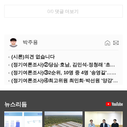
0/0
댓글 더보기
박주용
(시론)의견 없습니다
(정기여론조사)②당심·호남, 김민석-정청래 '초접전'
(정기여론조사)③2순위, 10명 중 4명 '송영길'…정청래 '한 자릿수'
(정기여론조사)④최고위원 최민희·박선원 '양강'…서미화·이성윤·임미애 뒤이어
뉴스리듬